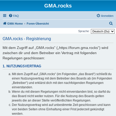
GMA.rocks
FAQ
Anmelden
S
GMA Home
Foren-Übersicht
u
Sprache:
c
GMA.rocks - Registrierung
h
Mit dem Zugriff auf „GMA.rocks“ („https://forum.gma.rocks“) wird
e
zwischen dir und dem Betreiber ein Vertrag mit folgenden
Regelungen geschlossen:
1. NUTZUNGSVERTRAG
Mit dem Zugriff auf „GMA.rocks“ (im Folgenden „das Board“) schließt du
einen Nutzungsvertrag mit dem Betreiber des Boards ab (im Folgenden
„Betreiber“) und erklärst dich mit den nachfolgenden Regelungen
einverstanden.
Wenn du mit diesen Regelungen nicht einverstanden bist, so darfst du
das Board nicht weiter nutzen. Für die Nutzung des Boards gelten
jeweils die an dieser Stelle veröffentlichten Regelungen.
Der Nutzungsvertrag wird auf unbestimmte Zeit geschlossen und kann
von beiden Seiten ohne Einhaltung einer Frist jederzeit gekündigt
werden.