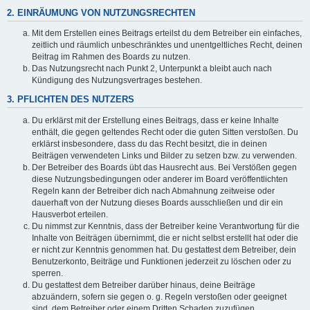
2. EINRÄUMUNG VON NUTZUNGSRECHTEN
Mit dem Erstellen eines Beitrags erteilst du dem Betreiber ein einfaches,
zeitlich und räumlich unbeschränktes und unentgeltliches Recht, deinen
Beitrag im Rahmen des Boards zu nutzen.
Das Nutzungsrecht nach Punkt 2, Unterpunkt a bleibt auch nach
Kündigung des Nutzungsvertrages bestehen.
3. PFLICHTEN DES NUTZERS
Du erklärst mit der Erstellung eines Beitrags, dass er keine Inhalte
enthält, die gegen geltendes Recht oder die guten Sitten verstoßen. Du
erklärst insbesondere, dass du das Recht besitzt, die in deinen
Beiträgen verwendeten Links und Bilder zu setzen bzw. zu verwenden.
Der Betreiber des Boards übt das Hausrecht aus. Bei Verstößen gegen
diese Nutzungsbedingungen oder anderer im Board veröffentlichten
Regeln kann der Betreiber dich nach Abmahnung zeitweise oder
dauerhaft von der Nutzung dieses Boards ausschließen und dir ein
Hausverbot erteilen.
Du nimmst zur Kenntnis, dass der Betreiber keine Verantwortung für die
Inhalte von Beiträgen übernimmt, die er nicht selbst erstellt hat oder die
er nicht zur Kenntnis genommen hat. Du gestattest dem Betreiber, dein
Benutzerkonto, Beiträge und Funktionen jederzeit zu löschen oder zu
sperren.
Du gestattest dem Betreiber darüber hinaus, deine Beiträge
abzuändern, sofern sie gegen o. g. Regeln verstoßen oder geeignet
sind, dem Betreiber oder einem Dritten Schaden zuzufügen.