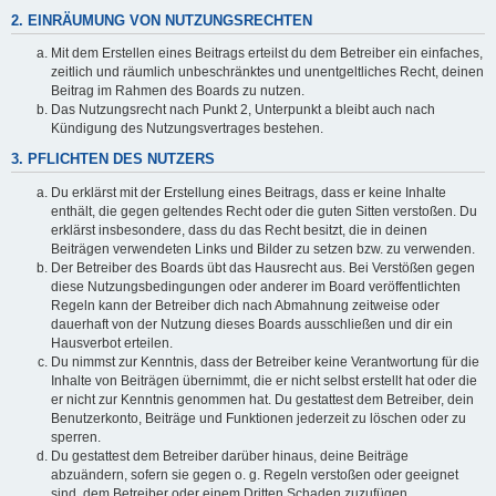
2. EINRÄUMUNG VON NUTZUNGSRECHTEN
Mit dem Erstellen eines Beitrags erteilst du dem Betreiber ein einfaches,
zeitlich und räumlich unbeschränktes und unentgeltliches Recht, deinen
Beitrag im Rahmen des Boards zu nutzen.
Das Nutzungsrecht nach Punkt 2, Unterpunkt a bleibt auch nach
Kündigung des Nutzungsvertrages bestehen.
3. PFLICHTEN DES NUTZERS
Du erklärst mit der Erstellung eines Beitrags, dass er keine Inhalte
enthält, die gegen geltendes Recht oder die guten Sitten verstoßen. Du
erklärst insbesondere, dass du das Recht besitzt, die in deinen
Beiträgen verwendeten Links und Bilder zu setzen bzw. zu verwenden.
Der Betreiber des Boards übt das Hausrecht aus. Bei Verstößen gegen
diese Nutzungsbedingungen oder anderer im Board veröffentlichten
Regeln kann der Betreiber dich nach Abmahnung zeitweise oder
dauerhaft von der Nutzung dieses Boards ausschließen und dir ein
Hausverbot erteilen.
Du nimmst zur Kenntnis, dass der Betreiber keine Verantwortung für die
Inhalte von Beiträgen übernimmt, die er nicht selbst erstellt hat oder die
er nicht zur Kenntnis genommen hat. Du gestattest dem Betreiber, dein
Benutzerkonto, Beiträge und Funktionen jederzeit zu löschen oder zu
sperren.
Du gestattest dem Betreiber darüber hinaus, deine Beiträge
abzuändern, sofern sie gegen o. g. Regeln verstoßen oder geeignet
sind, dem Betreiber oder einem Dritten Schaden zuzufügen.