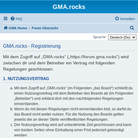
GMA.rocks
FAQ
Anmelden
S
GMA Home
Foren-Übersicht
u
Sprache:
c
GMA.rocks - Registrierung
h
Mit dem Zugriff auf „GMA.rocks“ („https://forum.gma.rocks“) wird
e
zwischen dir und dem Betreiber ein Vertrag mit folgenden
Regelungen geschlossen:
1. NUTZUNGSVERTRAG
Mit dem Zugriff auf „GMA.rocks“ (im Folgenden „das Board“) schließt du
einen Nutzungsvertrag mit dem Betreiber des Boards ab (im Folgenden
„Betreiber“) und erklärst dich mit den nachfolgenden Regelungen
einverstanden.
Wenn du mit diesen Regelungen nicht einverstanden bist, so darfst du
das Board nicht weiter nutzen. Für die Nutzung des Boards gelten
jeweils die an dieser Stelle veröffentlichten Regelungen.
Der Nutzungsvertrag wird auf unbestimmte Zeit geschlossen und kann
von beiden Seiten ohne Einhaltung einer Frist jederzeit gekündigt
werden.