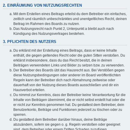
2. EINRÄUMUNG VON NUTZUNGSRECHTEN
Mit dem Erstellen eines Beitrags erteilst du dem Betreiber ein einfaches,
zeitlich und räumlich unbeschränktes und unentgeltliches Recht, deinen
Beitrag im Rahmen des Boards zu nutzen.
Das Nutzungsrecht nach Punkt 2, Unterpunkt a bleibt auch nach
Kündigung des Nutzungsvertrages bestehen.
3. PFLICHTEN DES NUTZERS
Du erklärst mit der Erstellung eines Beitrags, dass er keine Inhalte
enthält, die gegen geltendes Recht oder die guten Sitten verstoßen. Du
erklärst insbesondere, dass du das Recht besitzt, die in deinen
Beiträgen verwendeten Links und Bilder zu setzen bzw. zu verwenden.
Der Betreiber des Boards übt das Hausrecht aus. Bei Verstößen gegen
diese Nutzungsbedingungen oder anderer im Board veröffentlichten
Regeln kann der Betreiber dich nach Abmahnung zeitweise oder
dauerhaft von der Nutzung dieses Boards ausschließen und dir ein
Hausverbot erteilen.
Du nimmst zur Kenntnis, dass der Betreiber keine Verantwortung für die
Inhalte von Beiträgen übernimmt, die er nicht selbst erstellt hat oder die
er nicht zur Kenntnis genommen hat. Du gestattest dem Betreiber, dein
Benutzerkonto, Beiträge und Funktionen jederzeit zu löschen oder zu
sperren.
Du gestattest dem Betreiber darüber hinaus, deine Beiträge
abzuändern, sofern sie gegen o. g. Regeln verstoßen oder geeignet
sind, dem Betreiber oder einem Dritten Schaden zuzufügen.