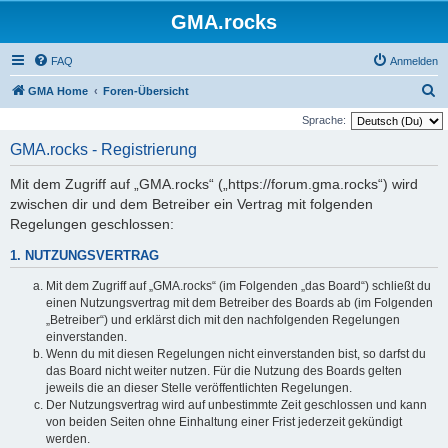
GMA.rocks
FAQ
Anmelden
S
GMA Home
Foren-Übersicht
u
Sprache:
c
GMA.rocks - Registrierung
h
Mit dem Zugriff auf „GMA.rocks“ („https://forum.gma.rocks“) wird
e
zwischen dir und dem Betreiber ein Vertrag mit folgenden
Regelungen geschlossen:
1. NUTZUNGSVERTRAG
Mit dem Zugriff auf „GMA.rocks“ (im Folgenden „das Board“) schließt du
einen Nutzungsvertrag mit dem Betreiber des Boards ab (im Folgenden
„Betreiber“) und erklärst dich mit den nachfolgenden Regelungen
einverstanden.
Wenn du mit diesen Regelungen nicht einverstanden bist, so darfst du
das Board nicht weiter nutzen. Für die Nutzung des Boards gelten
jeweils die an dieser Stelle veröffentlichten Regelungen.
Der Nutzungsvertrag wird auf unbestimmte Zeit geschlossen und kann
von beiden Seiten ohne Einhaltung einer Frist jederzeit gekündigt
werden.