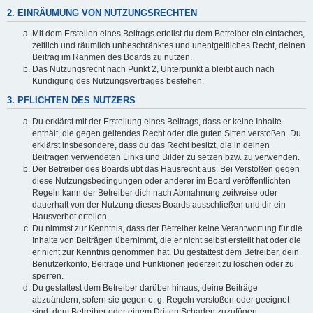
2. EINRÄUMUNG VON NUTZUNGSRECHTEN
Mit dem Erstellen eines Beitrags erteilst du dem Betreiber ein einfaches,
zeitlich und räumlich unbeschränktes und unentgeltliches Recht, deinen
Beitrag im Rahmen des Boards zu nutzen.
Das Nutzungsrecht nach Punkt 2, Unterpunkt a bleibt auch nach
Kündigung des Nutzungsvertrages bestehen.
3. PFLICHTEN DES NUTZERS
Du erklärst mit der Erstellung eines Beitrags, dass er keine Inhalte
enthält, die gegen geltendes Recht oder die guten Sitten verstoßen. Du
erklärst insbesondere, dass du das Recht besitzt, die in deinen
Beiträgen verwendeten Links und Bilder zu setzen bzw. zu verwenden.
Der Betreiber des Boards übt das Hausrecht aus. Bei Verstößen gegen
diese Nutzungsbedingungen oder anderer im Board veröffentlichten
Regeln kann der Betreiber dich nach Abmahnung zeitweise oder
dauerhaft von der Nutzung dieses Boards ausschließen und dir ein
Hausverbot erteilen.
Du nimmst zur Kenntnis, dass der Betreiber keine Verantwortung für die
Inhalte von Beiträgen übernimmt, die er nicht selbst erstellt hat oder die
er nicht zur Kenntnis genommen hat. Du gestattest dem Betreiber, dein
Benutzerkonto, Beiträge und Funktionen jederzeit zu löschen oder zu
sperren.
Du gestattest dem Betreiber darüber hinaus, deine Beiträge
abzuändern, sofern sie gegen o. g. Regeln verstoßen oder geeignet
sind, dem Betreiber oder einem Dritten Schaden zuzufügen.