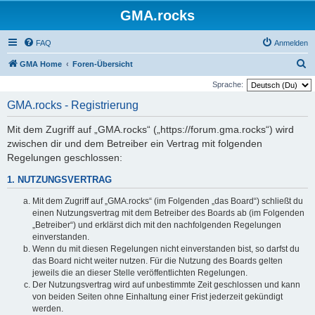
GMA.rocks
FAQ
Anmelden
S
GMA Home
Foren-Übersicht
u
Sprache:
c
GMA.rocks - Registrierung
h
Mit dem Zugriff auf „GMA.rocks“ („https://forum.gma.rocks“) wird
e
zwischen dir und dem Betreiber ein Vertrag mit folgenden
Regelungen geschlossen:
1. NUTZUNGSVERTRAG
Mit dem Zugriff auf „GMA.rocks“ (im Folgenden „das Board“) schließt du
einen Nutzungsvertrag mit dem Betreiber des Boards ab (im Folgenden
„Betreiber“) und erklärst dich mit den nachfolgenden Regelungen
einverstanden.
Wenn du mit diesen Regelungen nicht einverstanden bist, so darfst du
das Board nicht weiter nutzen. Für die Nutzung des Boards gelten
jeweils die an dieser Stelle veröffentlichten Regelungen.
Der Nutzungsvertrag wird auf unbestimmte Zeit geschlossen und kann
von beiden Seiten ohne Einhaltung einer Frist jederzeit gekündigt
werden.