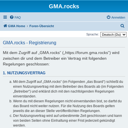
GMA.rocks
FAQ
Anmelden
S
GMA Home
Foren-Übersicht
u
Sprache:
c
GMA.rocks - Registrierung
h
Mit dem Zugriff auf „GMA.rocks“ („https://forum.gma.rocks“) wird
e
zwischen dir und dem Betreiber ein Vertrag mit folgenden
Regelungen geschlossen:
1. NUTZUNGSVERTRAG
Mit dem Zugriff auf „GMA.rocks“ (im Folgenden „das Board“) schließt du
einen Nutzungsvertrag mit dem Betreiber des Boards ab (im Folgenden
„Betreiber“) und erklärst dich mit den nachfolgenden Regelungen
einverstanden.
Wenn du mit diesen Regelungen nicht einverstanden bist, so darfst du
das Board nicht weiter nutzen. Für die Nutzung des Boards gelten
jeweils die an dieser Stelle veröffentlichten Regelungen.
Der Nutzungsvertrag wird auf unbestimmte Zeit geschlossen und kann
von beiden Seiten ohne Einhaltung einer Frist jederzeit gekündigt
werden.