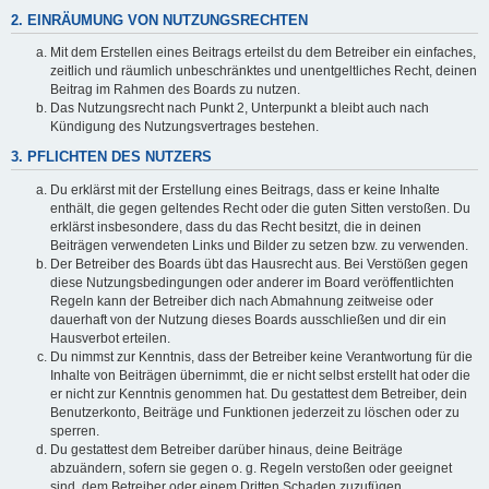
2. EINRÄUMUNG VON NUTZUNGSRECHTEN
Mit dem Erstellen eines Beitrags erteilst du dem Betreiber ein einfaches,
zeitlich und räumlich unbeschränktes und unentgeltliches Recht, deinen
Beitrag im Rahmen des Boards zu nutzen.
Das Nutzungsrecht nach Punkt 2, Unterpunkt a bleibt auch nach
Kündigung des Nutzungsvertrages bestehen.
3. PFLICHTEN DES NUTZERS
Du erklärst mit der Erstellung eines Beitrags, dass er keine Inhalte
enthält, die gegen geltendes Recht oder die guten Sitten verstoßen. Du
erklärst insbesondere, dass du das Recht besitzt, die in deinen
Beiträgen verwendeten Links und Bilder zu setzen bzw. zu verwenden.
Der Betreiber des Boards übt das Hausrecht aus. Bei Verstößen gegen
diese Nutzungsbedingungen oder anderer im Board veröffentlichten
Regeln kann der Betreiber dich nach Abmahnung zeitweise oder
dauerhaft von der Nutzung dieses Boards ausschließen und dir ein
Hausverbot erteilen.
Du nimmst zur Kenntnis, dass der Betreiber keine Verantwortung für die
Inhalte von Beiträgen übernimmt, die er nicht selbst erstellt hat oder die
er nicht zur Kenntnis genommen hat. Du gestattest dem Betreiber, dein
Benutzerkonto, Beiträge und Funktionen jederzeit zu löschen oder zu
sperren.
Du gestattest dem Betreiber darüber hinaus, deine Beiträge
abzuändern, sofern sie gegen o. g. Regeln verstoßen oder geeignet
sind, dem Betreiber oder einem Dritten Schaden zuzufügen.