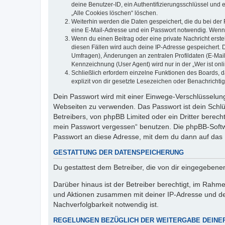
deine Benutzer-ID, ein Authentifizierungsschlüssel und 
„Alle Cookies löschen“ löschen.
Weiterhin werden die Daten gespeichert, die du bei der 
eine E-Mail-Adresse und ein Passwort notwendig. Wenn du
Wenn du einen Beitrag oder eine private Nachricht erste
diesen Fällen wird auch deine IP-Adresse gespeichert. 
Umfragen), Änderungen an zentralen Profildaten (E-Mai
Kennzeichnung (User Agent) wird nur in der „Wer ist onl
Schließlich erfordern einzelne Funktionen des Boards,
explizit von dir gesetzte Lesezeichen oder Benachrichti
Dein Passwort wird mit einer Einwege-Verschlüsselung 
Webseiten zu verwenden. Das Passwort ist dein Schlü
Betreibers, von phpBB Limited oder ein Dritter berec
mein Passwort vergessen“ benutzen. Die phpBB-Softw
Passwort an diese Adresse, mit dem du dann auf das 
GESTATTUNG DER DATENSPEICHERUNG
Du gestattest dem Betreiber, die von dir eingegeben
Darüber hinaus ist der Betreiber berechtigt, im Rahm
und Aktionen zusammen mit deiner IP-Adresse und de
Nachverfolgbarkeit notwendig ist.
REGELUNGEN BEZÜGLICH DER WEITERGABE DEINE