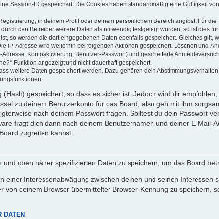
eine Session-ID gespeichert. Die Cookies haben standardmäßig eine Gültigkeit von 
Registrierung, in deinem Profil oder deinem persönlichem Bereich angibst. Für di
rch den Betreiber weitere Daten als notwendig festgelegt wurden, so ist dies für 
llst, so werden die dort eingegebenen Daten ebenfalls gespeichert. Gleiches gilt, 
Die IP-Adresse wird weiterhin bei folgenden Aktionen gespeichert: Löschen und Än
l-Adresse, Kontoaktivierung, Benutzer-Passwort) und gescheiterte Anmeldeversuch
ine?“-Funktion angezeigt und nicht dauerhaft gespeichert.
 dass weitere Daten gespeichert werden. Dazu gehören dein Abstimmungsverhalten
gungsfunktionen.
(Hash) gespeichert, so dass es sicher ist. Jedoch wird dir empfohlen, 
ssel zu deinem Benutzerkonto für das Board, also geh mit ihm sorgsam
htigterweise nach deinem Passwort fragen. Solltest du dein Passwort v
are fragt dich dann nach deinem Benutzernamen und deiner E-Mail-Ad
Board zugreifen kannst.
en und oben näher spezifizierten Daten zu speichern, um das Board bet
en einer Interessenabwägung zwischen deinen und seinen Interessen sow
r von deinem Browser übermittelter Browser-Kennung zu speichern, so
R DATEN