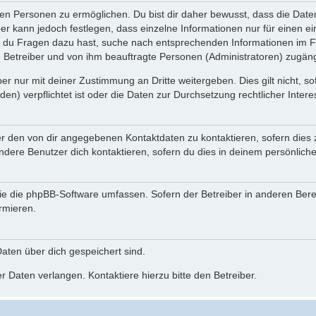
n Personen zu ermöglichen. Du bist dir daher bewusst, dass die Daten d
ber kann jedoch festlegen, dass einzelne Informationen nur für einen ei
n du Fragen dazu hast, suche nach entsprechenden Informationen im Fo
n Betreiber und von ihm beauftragte Personen (Administratoren) zugäng
r nur mit deiner Zustimmung an Dritte weitergeben. Dies gilt nicht, s
n) verpflichtet ist oder die Daten zur Durchsetzung rechtlicher Interes
er den von dir angegebenen Kontaktdaten zu kontaktieren, sofern dies 
andere Benutzer dich kontaktieren, sofern du dies in deinem persönliche
, die die phpBB-Software umfassen. Sofern der Betreiber in anderen Be
ormieren.
 Daten über dich gespeichert sind.
 Daten verlangen. Kontaktiere hierzu bitte den Betreiber.