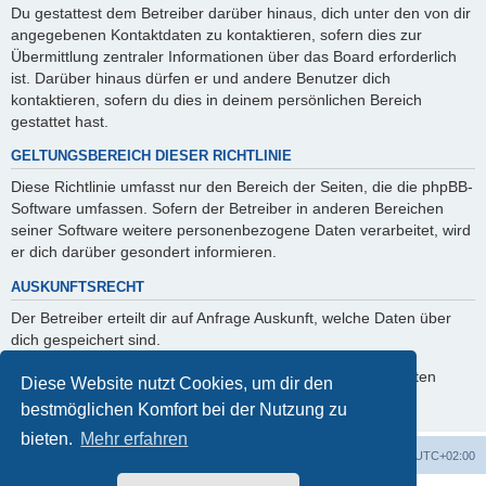
Du gestattest dem Betreiber darüber hinaus, dich unter den von dir
angegebenen Kontaktdaten zu kontaktieren, sofern dies zur
Übermittlung zentraler Informationen über das Board erforderlich
ist. Darüber hinaus dürfen er und andere Benutzer dich
kontaktieren, sofern du dies in deinem persönlichen Bereich
gestattet hast.
GELTUNGSBEREICH DIESER RICHTLINIE
Diese Richtlinie umfasst nur den Bereich der Seiten, die die phpBB-
Software umfassen. Sofern der Betreiber in anderen Bereichen
seiner Software weitere personenbezogene Daten verarbeitet, wird
er dich darüber gesondert informieren.
AUSKUNFTSRECHT
Der Betreiber erteilt dir auf Anfrage Auskunft, welche Daten über
dich gespeichert sind.
Du kannst jederzeit die Löschung bzw. Sperrung deiner Daten
Diese Website nutzt Cookies, um dir den
verlangen. Kontaktiere hierzu bitte den Betreiber.
bestmöglichen Komfort bei der Nutzung zu
bieten.
Mehr erfahren
GMA Home
Foren-Übersicht
Alle Zeiten sind
UTC+02:00