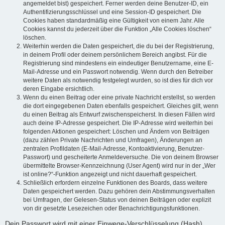
angemeldet bist) gespeichert. Ferner werden deine Benutzer-ID, ein
Authentifizierungsschlüssel und eine Session-ID gespeichert. Die
Cookies haben standardmäßig eine Gültigkeit von einem Jahr. Alle
Cookies kannst du jederzeit über die Funktion „Alle Cookies löschen“
löschen.
Weiterhin werden die Daten gespeichert, die du bei der Registrierung,
in deinem Profil oder deinem persönlichem Bereich angibst. Für die
Registrierung sind mindestens ein eindeutiger Benutzername, eine E-
Mail-Adresse und ein Passwort notwendig. Wenn durch den Betreiber
weitere Daten als notwendig festgelegt wurden, so ist dies für dich vor
deren Eingabe ersichtlich.
Wenn du einen Beitrag oder eine private Nachricht erstellst, so werden
die dort eingegebenen Daten ebenfalls gespeichert. Gleiches gilt, wenn
du einen Beitrag als Entwurf zwischenspeicherst. In diesen Fällen wird
auch deine IP-Adresse gespeichert. Die IP-Adresse wird weiterhin bei
folgenden Aktionen gespeichert: Löschen und Ändern von Beiträgen
(dazu zählen Private Nachrichten und Umfragen), Änderungen an
zentralen Profildaten (E-Mail-Adresse, Kontoaktivierung, Benutzer-
Passwort) und gescheiterte Anmeldeversuche. Die von deinem Browser
übermittelte Browser-Kennzeichnung (User Agent) wird nur in der „Wer
ist online?“-Funktion angezeigt und nicht dauerhaft gespeichert.
Schließlich erfordern einzelne Funktionen des Boards, dass weitere
Daten gespeichert werden. Dazu gehören dein Abstimmungsverhalten
bei Umfragen, der Gelesen-Status von deinen Beiträgen oder explizit
von dir gesetzte Lesezeichen oder Benachrichtigungsfunktionen.
Dein Passwort wird mit einer Einwege-Verschlüsselung (Hash)