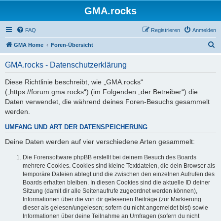
GMA.rocks
FAQ
Registrieren
Anmelden
S
GMA Home
Foren-Übersicht
u
GMA.rocks - Datenschutzerklärung
c
h
Diese Richtlinie beschreibt, wie „GMA.rocks“
(„https://forum.gma.rocks“) (im Folgenden „der Betreiber“) die
e
Daten verwendet, die während deines Foren-Besuchs gesammelt
werden.
UMFANG UND ART DER DATENSPEICHERUNG
Deine Daten werden auf vier verschiedene Arten gesammelt:
Die Forensoftware phpBB erstellt bei deinem Besuch des Boards
mehrere Cookies. Cookies sind kleine Textdateien, die dein Browser als
temporäre Dateien ablegt und die zwischen den einzelnen Aufrufen des
Boards erhalten bleiben. In diesen Cookies sind die aktuelle ID deiner
Sitzung (damit dir alle Seitenaufrufe zugeordnet werden können),
Informationen über die von dir gelesenen Beiträge (zur Markierung
dieser als gelesen/ungelesen; sofern du nicht angemeldet bist) sowie
Informationen über deine Teilnahme an Umfragen (sofern du nicht