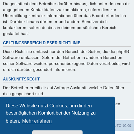
Du gestattest dem Betreiber darüber hinaus, dich unter den von dir
angegebenen Kontaktdaten zu kontaktieren, sofern dies zur
Übermittlung zentraler Informationen über das Board erforderlich
ist. Darüber hinaus dürfen er und andere Benutzer dich
kontaktieren, sofern du dies in deinem persönlichen Bereich
gestattet hast.
GELTUNGSBEREICH DIESER RICHTLINIE
Diese Richtlinie umfasst nur den Bereich der Seiten, die die phpBB-
Software umfassen. Sofern der Betreiber in anderen Bereichen
seiner Software weitere personenbezogene Daten verarbeitet, wird
er dich darüber gesondert informieren.
AUSKUNFTSRECHT
Der Betreiber erteilt dir auf Anfrage Auskunft, welche Daten über
dich gespeichert sind.
Du kannst jederzeit die Löschung bzw. Sperrung deiner Daten
Diese Website nutzt Cookies, um dir den
verlangen. Kontaktiere hierzu bitte den Betreiber.
bestmöglichen Komfort bei der Nutzung zu
bieten.
Mehr erfahren
GMA Home
Foren-Übersicht
Alle Zeiten sind
UTC+02:00