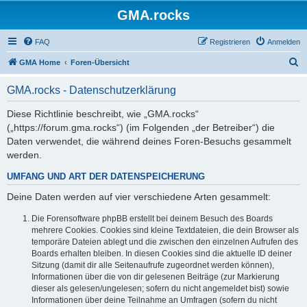
GMA.rocks
FAQ
Registrieren
Anmelden
S
GMA Home
Foren-Übersicht
u
GMA.rocks - Datenschutzerklärung
c
h
Diese Richtlinie beschreibt, wie „GMA.rocks“
(„https://forum.gma.rocks“) (im Folgenden „der Betreiber“) die
e
Daten verwendet, die während deines Foren-Besuchs gesammelt
werden.
UMFANG UND ART DER DATENSPEICHERUNG
Deine Daten werden auf vier verschiedene Arten gesammelt:
Die Forensoftware phpBB erstellt bei deinem Besuch des Boards
mehrere Cookies. Cookies sind kleine Textdateien, die dein Browser als
temporäre Dateien ablegt und die zwischen den einzelnen Aufrufen des
Boards erhalten bleiben. In diesen Cookies sind die aktuelle ID deiner
Sitzung (damit dir alle Seitenaufrufe zugeordnet werden können),
Informationen über die von dir gelesenen Beiträge (zur Markierung
dieser als gelesen/ungelesen; sofern du nicht angemeldet bist) sowie
Informationen über deine Teilnahme an Umfragen (sofern du nicht