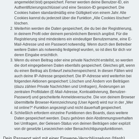
angemeldet bist) gespeichert. Ferner werden deine Benutzer-ID, ein
Authentifizierungsschlüssel und eine Session-ID gespeichert. Die
Cookies haben standardmäßig eine Gültigkeit von einem Jahr. Alle
Cookies kannst du jederzeit über die Funktion „Alle Cookies löschen“
löschen.
Weiterhin werden die Daten gespeichert, die du bei der Registrierung,
in deinem Profil oder deinem persönlichem Bereich angibst. Für die
Registrierung sind mindestens ein eindeutiger Benutzername, eine E-
Mail-Adresse und ein Passwort notwendig. Wenn durch den Betreiber
weitere Daten als notwendig festgelegt wurden, so ist dies für dich vor
deren Eingabe ersichtlich.
Wenn du einen Beitrag oder eine private Nachricht erstellst, so werden
die dort eingegebenen Daten ebenfalls gespeichert. Gleiches gilt, wenn
du einen Beitrag als Entwurf zwischenspeicherst. In diesen Fällen wird
auch deine IP-Adresse gespeichert. Die IP-Adresse wird weiterhin bei
folgenden Aktionen gespeichert: Löschen und Ändern von Beiträgen
(dazu zählen Private Nachrichten und Umfragen), Änderungen an
zentralen Profildaten (E-Mail-Adresse, Kontoaktivierung, Benutzer-
Passwort) und gescheiterte Anmeldeversuche. Die von deinem Browser
übermittelte Browser-Kennzeichnung (User Agent) wird nur in der „Wer
ist online?“-Funktion angezeigt und nicht dauerhaft gespeichert.
Schließlich erfordern einzelne Funktionen des Boards, dass weitere
Daten gespeichert werden. Dazu gehören dein Abstimmungsverhalten
bei Umfragen, der Gelesen-Status von deinen Beiträgen oder explizit
von dir gesetzte Lesezeichen oder Benachrichtigungsfunktionen.
Dein Passwort wird mit einer Einwege-Verschlüsselung (Hash)