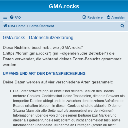
GMA.rocks
FAQ
Registrieren
Anmelden
S
GMA Home
Foren-Übersicht
u
GMA.rocks - Datenschutzerklärung
c
h
Diese Richtlinie beschreibt, wie „GMA.rocks“
(„https://forum.gma.rocks“) (im Folgenden „der Betreiber“) die
e
Daten verwendet, die während deines Foren-Besuchs gesammelt
werden.
UMFANG UND ART DER DATENSPEICHERUNG
Deine Daten werden auf vier verschiedene Arten gesammelt:
Die Forensoftware phpBB erstellt bei deinem Besuch des Boards
mehrere Cookies. Cookies sind kleine Textdateien, die dein Browser als
temporäre Dateien ablegt und die zwischen den einzelnen Aufrufen des
Boards erhalten bleiben. In diesen Cookies sind die aktuelle ID deiner
Sitzung (damit dir alle Seitenaufrufe zugeordnet werden können),
Informationen über die von dir gelesenen Beiträge (zur Markierung
dieser als gelesen/ungelesen; sofern du nicht angemeldet bist) sowie
Informationen über deine Teilnahme an Umfragen (sofern du nicht