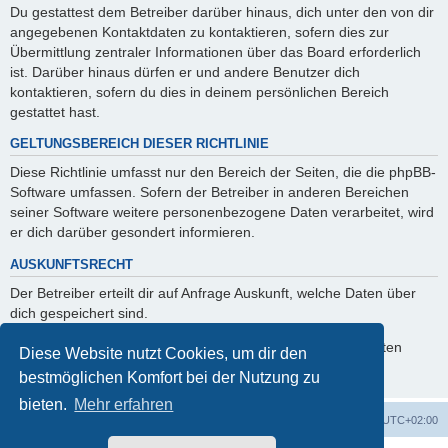
Du gestattest dem Betreiber darüber hinaus, dich unter den von dir
angegebenen Kontaktdaten zu kontaktieren, sofern dies zur
Übermittlung zentraler Informationen über das Board erforderlich
ist. Darüber hinaus dürfen er und andere Benutzer dich
kontaktieren, sofern du dies in deinem persönlichen Bereich
gestattet hast.
GELTUNGSBEREICH DIESER RICHTLINIE
Diese Richtlinie umfasst nur den Bereich der Seiten, die die phpBB-
Software umfassen. Sofern der Betreiber in anderen Bereichen
seiner Software weitere personenbezogene Daten verarbeitet, wird
er dich darüber gesondert informieren.
AUSKUNFTSRECHT
Der Betreiber erteilt dir auf Anfrage Auskunft, welche Daten über
dich gespeichert sind.
Du kannst jederzeit die Löschung bzw. Sperrung deiner Daten
Diese Website nutzt Cookies, um dir den
verlangen. Kontaktiere hierzu bitte den Betreiber.
bestmöglichen Komfort bei der Nutzung zu
bieten.
Mehr erfahren
GMA Home
Foren-Übersicht
Alle Zeiten sind
UTC+02:00