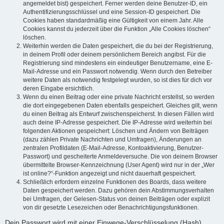
angemeldet bist) gespeichert. Ferner werden deine Benutzer-ID, ein
Authentifizierungsschlüssel und eine Session-ID gespeichert. Die
Cookies haben standardmäßig eine Gültigkeit von einem Jahr. Alle
Cookies kannst du jederzeit über die Funktion „Alle Cookies löschen“
löschen.
Weiterhin werden die Daten gespeichert, die du bei der Registrierung,
in deinem Profil oder deinem persönlichem Bereich angibst. Für die
Registrierung sind mindestens ein eindeutiger Benutzername, eine E-
Mail-Adresse und ein Passwort notwendig. Wenn durch den Betreiber
weitere Daten als notwendig festgelegt wurden, so ist dies für dich vor
deren Eingabe ersichtlich.
Wenn du einen Beitrag oder eine private Nachricht erstellst, so werden
die dort eingegebenen Daten ebenfalls gespeichert. Gleiches gilt, wenn
du einen Beitrag als Entwurf zwischenspeicherst. In diesen Fällen wird
auch deine IP-Adresse gespeichert. Die IP-Adresse wird weiterhin bei
folgenden Aktionen gespeichert: Löschen und Ändern von Beiträgen
(dazu zählen Private Nachrichten und Umfragen), Änderungen an
zentralen Profildaten (E-Mail-Adresse, Kontoaktivierung, Benutzer-
Passwort) und gescheiterte Anmeldeversuche. Die von deinem Browser
übermittelte Browser-Kennzeichnung (User Agent) wird nur in der „Wer
ist online?“-Funktion angezeigt und nicht dauerhaft gespeichert.
Schließlich erfordern einzelne Funktionen des Boards, dass weitere
Daten gespeichert werden. Dazu gehören dein Abstimmungsverhalten
bei Umfragen, der Gelesen-Status von deinen Beiträgen oder explizit
von dir gesetzte Lesezeichen oder Benachrichtigungsfunktionen.
Dein Passwort wird mit einer Einwege-Verschlüsselung (Hash)