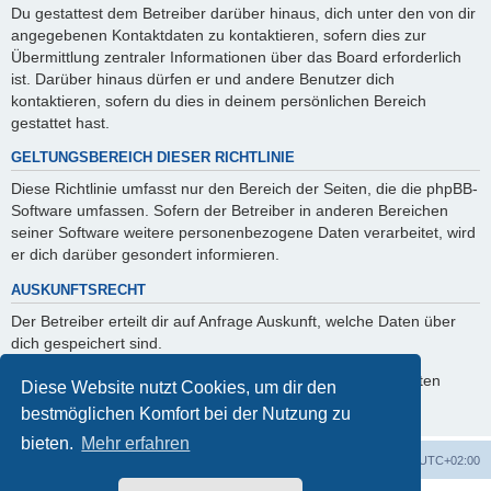
Du gestattest dem Betreiber darüber hinaus, dich unter den von dir
angegebenen Kontaktdaten zu kontaktieren, sofern dies zur
Übermittlung zentraler Informationen über das Board erforderlich
ist. Darüber hinaus dürfen er und andere Benutzer dich
kontaktieren, sofern du dies in deinem persönlichen Bereich
gestattet hast.
GELTUNGSBEREICH DIESER RICHTLINIE
Diese Richtlinie umfasst nur den Bereich der Seiten, die die phpBB-
Software umfassen. Sofern der Betreiber in anderen Bereichen
seiner Software weitere personenbezogene Daten verarbeitet, wird
er dich darüber gesondert informieren.
AUSKUNFTSRECHT
Der Betreiber erteilt dir auf Anfrage Auskunft, welche Daten über
dich gespeichert sind.
Du kannst jederzeit die Löschung bzw. Sperrung deiner Daten
Diese Website nutzt Cookies, um dir den
verlangen. Kontaktiere hierzu bitte den Betreiber.
bestmöglichen Komfort bei der Nutzung zu
bieten.
Mehr erfahren
GMA Home
Foren-Übersicht
Alle Zeiten sind
UTC+02:00