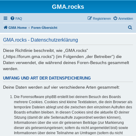
GMA.rocks
FAQ
Registrieren
Anmelden
S
GMA Home
Foren-Übersicht
u
GMA.rocks - Datenschutzerklärung
c
h
Diese Richtlinie beschreibt, wie „GMA.rocks“
(„https://forum.gma.rocks“) (im Folgenden „der Betreiber“) die
e
Daten verwendet, die während deines Foren-Besuchs gesammelt
werden.
UMFANG UND ART DER DATENSPEICHERUNG
Deine Daten werden auf vier verschiedene Arten gesammelt:
Die Forensoftware phpBB erstellt bei deinem Besuch des Boards
mehrere Cookies. Cookies sind kleine Textdateien, die dein Browser als
temporäre Dateien ablegt und die zwischen den einzelnen Aufrufen des
Boards erhalten bleiben. In diesen Cookies sind die aktuelle ID deiner
Sitzung (damit dir alle Seitenaufrufe zugeordnet werden können),
Informationen über die von dir gelesenen Beiträge (zur Markierung
dieser als gelesen/ungelesen; sofern du nicht angemeldet bist) sowie
Informationen über deine Teilnahme an Umfragen (sofern du nicht