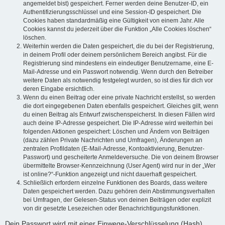
angemeldet bist) gespeichert. Ferner werden deine Benutzer-ID, ein
Authentifizierungsschlüssel und eine Session-ID gespeichert. Die
Cookies haben standardmäßig eine Gültigkeit von einem Jahr. Alle
Cookies kannst du jederzeit über die Funktion „Alle Cookies löschen“
löschen.
Weiterhin werden die Daten gespeichert, die du bei der Registrierung,
in deinem Profil oder deinem persönlichem Bereich angibst. Für die
Registrierung sind mindestens ein eindeutiger Benutzername, eine E-
Mail-Adresse und ein Passwort notwendig. Wenn durch den Betreiber
weitere Daten als notwendig festgelegt wurden, so ist dies für dich vor
deren Eingabe ersichtlich.
Wenn du einen Beitrag oder eine private Nachricht erstellst, so werden
die dort eingegebenen Daten ebenfalls gespeichert. Gleiches gilt, wenn
du einen Beitrag als Entwurf zwischenspeicherst. In diesen Fällen wird
auch deine IP-Adresse gespeichert. Die IP-Adresse wird weiterhin bei
folgenden Aktionen gespeichert: Löschen und Ändern von Beiträgen
(dazu zählen Private Nachrichten und Umfragen), Änderungen an
zentralen Profildaten (E-Mail-Adresse, Kontoaktivierung, Benutzer-
Passwort) und gescheiterte Anmeldeversuche. Die von deinem Browser
übermittelte Browser-Kennzeichnung (User Agent) wird nur in der „Wer
ist online?“-Funktion angezeigt und nicht dauerhaft gespeichert.
Schließlich erfordern einzelne Funktionen des Boards, dass weitere
Daten gespeichert werden. Dazu gehören dein Abstimmungsverhalten
bei Umfragen, der Gelesen-Status von deinen Beiträgen oder explizit
von dir gesetzte Lesezeichen oder Benachrichtigungsfunktionen.
Dein Passwort wird mit einer Einwege-Verschlüsselung (Hash)