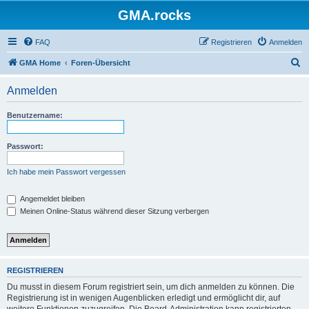
GMA.rocks
FAQ
Registrieren
Anmelden
S
GMA Home
Foren-Übersicht
u
Anmelden
c
h
Benutzername:
e
Passwort:
Ich habe mein Passwort vergessen
Angemeldet bleiben
Meinen Online-Status während dieser Sitzung verbergen
REGISTRIEREN
Du musst in diesem Forum registriert sein, um dich anmelden zu können. Die
Registrierung ist in wenigen Augenblicken erledigt und ermöglicht dir, auf
weitere Funktionen zuzugreifen. Die Board-Administration kann registrierten