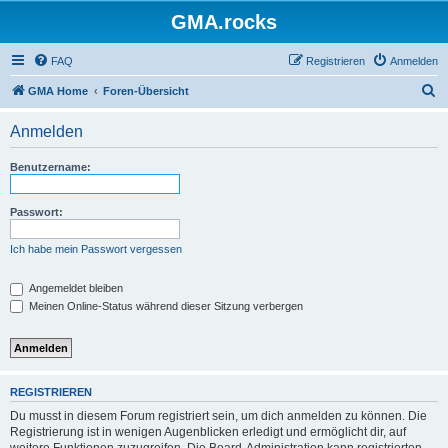
GMA.rocks
FAQ
Registrieren
Anmelden
S
GMA Home
Foren-Übersicht
u
Anmelden
c
h
Benutzername:
e
Passwort:
Ich habe mein Passwort vergessen
Angemeldet bleiben
Meinen Online-Status während dieser Sitzung verbergen
REGISTRIEREN
Du musst in diesem Forum registriert sein, um dich anmelden zu können. Die
Registrierung ist in wenigen Augenblicken erledigt und ermöglicht dir, auf
weitere Funktionen zuzugreifen. Die Board-Administration kann registrierten