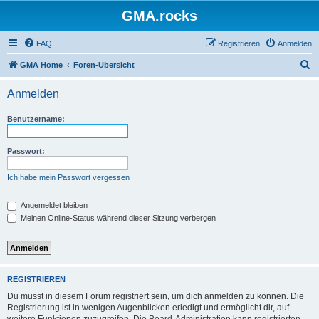
GMA.rocks
FAQ
Registrieren
Anmelden
S
GMA Home
Foren-Übersicht
u
Anmelden
c
h
Benutzername:
e
Passwort:
Ich habe mein Passwort vergessen
Angemeldet bleiben
Meinen Online-Status während dieser Sitzung verbergen
REGISTRIEREN
Du musst in diesem Forum registriert sein, um dich anmelden zu können. Die
Registrierung ist in wenigen Augenblicken erledigt und ermöglicht dir, auf
weitere Funktionen zuzugreifen. Die Board-Administration kann registrierten