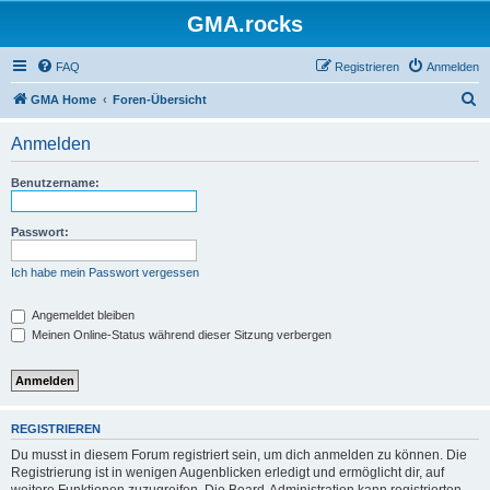
GMA.rocks
FAQ
Registrieren
Anmelden
S
GMA Home
Foren-Übersicht
u
Anmelden
c
h
Benutzername:
e
Passwort:
Ich habe mein Passwort vergessen
Angemeldet bleiben
Meinen Online-Status während dieser Sitzung verbergen
REGISTRIEREN
Du musst in diesem Forum registriert sein, um dich anmelden zu können. Die
Registrierung ist in wenigen Augenblicken erledigt und ermöglicht dir, auf
weitere Funktionen zuzugreifen. Die Board-Administration kann registrierten