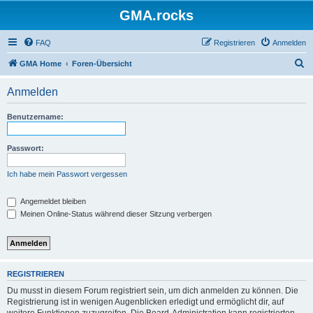
GMA.rocks
FAQ
Registrieren
Anmelden
S
GMA Home
Foren-Übersicht
u
Anmelden
c
h
Benutzername:
e
Passwort:
Ich habe mein Passwort vergessen
Angemeldet bleiben
Meinen Online-Status während dieser Sitzung verbergen
REGISTRIEREN
Du musst in diesem Forum registriert sein, um dich anmelden zu können. Die
Registrierung ist in wenigen Augenblicken erledigt und ermöglicht dir, auf
weitere Funktionen zuzugreifen. Die Board-Administration kann registrierten