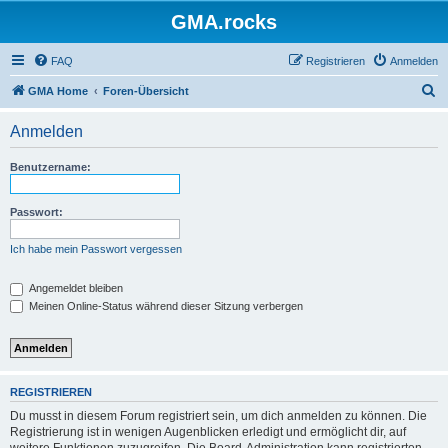
GMA.rocks
FAQ
Registrieren
Anmelden
S
GMA Home
Foren-Übersicht
u
Anmelden
c
h
Benutzername:
e
Passwort:
Ich habe mein Passwort vergessen
Angemeldet bleiben
Meinen Online-Status während dieser Sitzung verbergen
REGISTRIEREN
Du musst in diesem Forum registriert sein, um dich anmelden zu können. Die
Registrierung ist in wenigen Augenblicken erledigt und ermöglicht dir, auf
weitere Funktionen zuzugreifen. Die Board-Administration kann registrierten