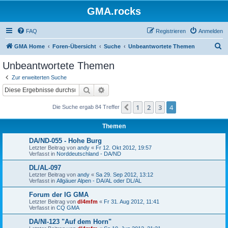
GMA.rocks
FAQ
Registrieren
Anmelden
S
GMA Home
Foren-Übersicht
Suche
Unbeantwortete Themen
u
Unbeantwortete Themen
c
Zur erweiterten Suche
h
Suche
Erweiterte Suche
e
1
2
3
4
Vorherige
Die Suche ergab 84 Treffer
Themen
DA/ND-055 - Hohe Burg
Letzter Beitrag von
andy
«
Fr 12. Okt 2012, 19:57
Verfasst in
Norddeutschland - DA/ND
DL/AL-097
Letzter Beitrag von
andy
«
Sa 29. Sep 2012, 13:12
Verfasst in
Allgäuer Alpen - DA/AL oder DL/AL
Forum der IG GMA
Letzter Beitrag von
dl4mfm
«
Fr 31. Aug 2012, 11:41
Verfasst in
CQ GMA
DA/NI-123 "Auf dem Horn"