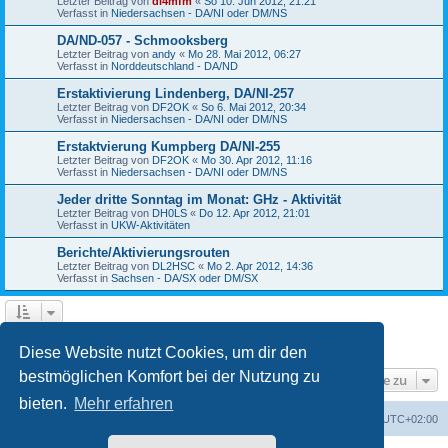
Letzter Beitrag von
dl4mfm
«
So 10. Jun 2012, 21:21
Verfasst in
Niedersachsen - DA/NI oder DM/NS
DA/ND-057 - Schmooksberg
Letzter Beitrag von
andy
«
Mo 28. Mai 2012, 06:27
Verfasst in
Norddeutschland - DA/ND
Erstaktivierung Lindenberg, DA/NI-257
Letzter Beitrag von
DF2OK
«
So 6. Mai 2012, 20:34
Verfasst in
Niedersachsen - DA/NI oder DM/NS
Erstaktvierung Kumpberg DA/NI-255
Letzter Beitrag von
DF2OK
«
Mo 30. Apr 2012, 11:16
Verfasst in
Niedersachsen - DA/NI oder DM/NS
Jeder dritte Sonntag im Monat: GHz - Aktivität
Letzter Beitrag von
DH0LS
«
Do 12. Apr 2012, 21:01
Verfasst in
UKW-Aktivitäten
Berichte/Aktivierungsrouten
Letzter Beitrag von
DL2HSC
«
Mo 2. Apr 2012, 14:36
Verfasst in
Sachsen - DA/SX oder DM/SX
1
2
3
4
Vorherige
Die Suche ergab 84 Treffer
Diese Website nutzt Cookies, um dir den
bestmöglichen Komfort bei der Nutzung zu
Gehe zu
bieten.
Mehr erfahren
GMA Home
Foren-Übersicht
Alle Zeiten sind
UTC+02:00