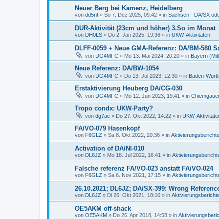
Neuer Berg bei Kamenz, Heidelberg
von
dd5nt
»
So 7. Dez 2025, 09:42
» in
Sachsen - DA/SX od
DUR-Aktivität (23cm und höher) 3.So im Monat
von
DH0LS
»
Do 2. Jan 2025, 19:36
» in
UKW-Aktivitäten
DLFF-0059 + Neue GMA-Referenz: DA/BM-580 
von
DG4MFC
»
Mo 13. Mai 2024, 20:20
» in
Bayern (Mit
Neue Referenz: DA/BW-1054
von
DG4MFC
»
Do 13. Jul 2023, 12:30
» in
Baden-Würt
Erstaktivierung Heuberg DA/CG-030
von
DG4MFC
»
Mo 12. Jun 2023, 19:41
» in
Chiemgauer
Tropo condx: UKW-Party?
von
dg7ac
»
Do 27. Okt 2022, 14:22
» in
UKW-Aktivitäte
FA/VO-079 Hasenkopf
von
F6GLZ
»
Sa 8. Okt 2022, 20:36
» in
Aktivierungsberichte
Activation of DA/NI-010
von
DL6JZ
»
Mo 18. Jul 2022, 16:41
» in
Aktivierungsberichte
Falsche referenz FA/VO-023 anstatt FA/VO-024
von
F6GLZ
»
Sa 6. Nov 2021, 17:15
» in
Aktivierungsberichte
26.10.2021; DL6JZ; DA/SX-399: Wrong Referenc
von
DL6JZ
»
Di 26. Okt 2021, 18:10
» in
Aktivierungsberichte
OE5AKM off-shack
von
OE5AKM
»
Do 26. Apr 2018, 14:58
» in
Aktivierungsberic