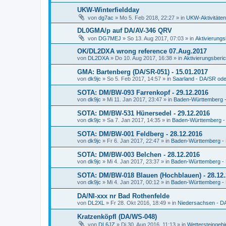
UKW-Winterfieldday
von
dg7ac
»
Mo 5. Feb 2018, 22:27
» in
UKW-Aktivitäten
DL0GMA/p auf DA/AV-346 QRV
von
DG7MEJ
»
So 13. Aug 2017, 07:03
» in
Aktivierungs
OK/DL2DXA wrong reference 07.Aug.2017
von
DL2DXA
»
Do 10. Aug 2017, 16:38
» in
Aktivierungsberic
GMA: Bartenberg (DA/SR-051) - 15.01.2017
von
dk9jc
»
So 5. Feb 2017, 14:57
» in
Saarland - DA/SR od
SOTA: DM/BW-093 Farrenkopf - 29.12.2016
von
dk9jc
»
Mi 11. Jan 2017, 23:47
» in
Baden-Württemberg 
SOTA: DM/BW-531 Hünersedel - 29.12.2016
von
dk9jc
»
Sa 7. Jan 2017, 14:35
» in
Baden-Württemberg 
SOTA: DM/BW-001 Feldberg - 28.12.2016
von
dk9jc
»
Fr 6. Jan 2017, 22:47
» in
Baden-Württemberg 
SOTA: DM/BW-003 Belchen - 28.12.2016
von
dk9jc
»
Mi 4. Jan 2017, 23:37
» in
Baden-Württemberg 
SOTA: DM/BW-018 Blauen (Hochblauen) - 28.12
von
dk9jc
»
Mi 4. Jan 2017, 00:12
» in
Baden-Württemberg 
DA/NI-xxx nr Bad Rothenfelde
von
DL2XL
»
Fr 28. Okt 2016, 18:49
» in
Niedersachsen - D
Kratzenköpfl (DA/WS-048)
von
DL6JZ
»
Di 30. Aug 2016, 11:13
» in
Wettersteingeb