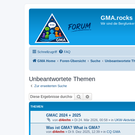
GMA.rocks
Wir sind die Bergfunker
Schnellzugriff
FAQ
GMA Home
Foren-Übersicht
Suche
Unbeantwortete T
Unbeantwortete Themen
Zur erweiterten Suche
Suche
Erweiterte Suche
THEMEN
GMAC 2024 + 2025
von
dl4mfm
»
Di 24. Mär 2026, 00:58
» in
UKW-Aktivitä
Was ist GMA? What is GMA?
von
dl4mfm
»
Di 9. Dez 2025, 12:39
» in
CQ GMA