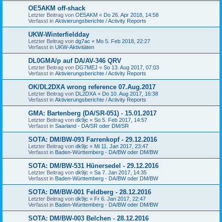
OE5AKM off-shack
Letzter Beitrag von
OE5AKM
«
Do 26. Apr 2018, 14:58
Verfasst in
Aktivierungsberichte / Activity Reports
UKW-Winterfieldday
Letzter Beitrag von
dg7ac
«
Mo 5. Feb 2018, 22:27
Verfasst in
UKW-Aktivitäten
DL0GMA/p auf DA/AV-346 QRV
Letzter Beitrag von
DG7MEJ
«
So 13. Aug 2017, 07:03
Verfasst in
Aktivierungsberichte / Activity Reports
OK/DL2DXA wrong reference 07.Aug.2017
Letzter Beitrag von
DL2DXA
«
Do 10. Aug 2017, 16:38
Verfasst in
Aktivierungsberichte / Activity Reports
GMA: Bartenberg (DA/SR-051) - 15.01.2017
Letzter Beitrag von
dk9jc
«
So 5. Feb 2017, 14:57
Verfasst in
Saarland - DA/SR oder DM/SR
SOTA: DM/BW-093 Farrenkopf - 29.12.2016
Letzter Beitrag von
dk9jc
«
Mi 11. Jan 2017, 23:47
Verfasst in
Baden-Württemberg - DA/BW oder DM/BW
SOTA: DM/BW-531 Hünersedel - 29.12.2016
Letzter Beitrag von
dk9jc
«
Sa 7. Jan 2017, 14:35
Verfasst in
Baden-Württemberg - DA/BW oder DM/BW
SOTA: DM/BW-001 Feldberg - 28.12.2016
Letzter Beitrag von
dk9jc
«
Fr 6. Jan 2017, 22:47
Verfasst in
Baden-Württemberg - DA/BW oder DM/BW
SOTA: DM/BW-003 Belchen - 28.12.2016