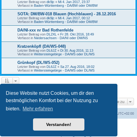
Letzter Beitrag von
dk9jc
«
Mi 4. Jan 2017, 23:37
Verfasst in
Baden-Württemberg - DA/BW oder DM/BW
SOTA: DM/BW-018 Blauen (Hochblauen) - 28.12.2016
Letzter Beitrag von
dk9jc
«
Mi 4. Jan 2017, 00:12
Verfasst in
Baden-Württemberg - DA/BW oder DM/BW
DA/NI-xxx nr Bad Rothenfelde
Letzter Beitrag von
DL2XL
«
Fr 28. Okt 2016, 18:49
Verfasst in
Niedersachsen - DA/NI oder DM/NS
Kratzenköpfl (DA/WS-048)
Letzter Beitrag von
DL6JZ
«
Di 30. Aug 2016, 11:13
Verfasst in
Wettersteingebirge - DA/WS oder DL/WS
Grünkopf (DL/WS-052)
Letzter Beitrag von
DL6JZ
«
Sa 27. Aug 2016, 18:02
Verfasst in
Wettersteingebirge - DA/WS oder DL/WS
1
2
3
4
Nächste
Die Suche ergab 84 Treffer
Diese Website nutzt Cookies, um dir den
bestmöglichen Komfort bei der Nutzung zu
Gehe zu
bieten.
Mehr erfahren
GMA Home
Foren-Übersicht
Alle Zeiten sind
UTC+02:00
Verstanden!
Powered by
phpBB
® Forum Software © phpBB Limited
Deutsche Übersetzung durch
phpBB.de
Datenschutz
|
Nutzungsbedingungen