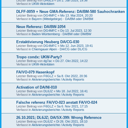
Letzter Beitrag von
DH0LS
«
Do 2. Jan 2025, 19:36
Verfasst in
UKW-Aktivitäten
DLFF-0059 + Neue GMA-Referenz: DA/BM-580 Sauhochranken
Letzter Beitrag von
DG4MFC
«
Mo 13. Mai 2024, 20:20
Verfasst in
Bayern (Mittelgebirge) - DA/BM oder DM/BM
Neue Referenz: DA/BW-1054
Letzter Beitrag von
DG4MFC
«
Do 13. Jul 2023, 12:30
Verfasst in
Baden-Württemberg - DA/BW oder DM/BW
Erstaktivierung Heuberg DA/CG-030
Letzter Beitrag von
DG4MFC
«
Mo 12. Jun 2023, 19:41
Verfasst in
Chiemgauer Alpen - DA/CG oder DL/CG
Tropo condx: UKW-Party?
Letzter Beitrag von
dg7ac
«
Do 27. Okt 2022, 14:22
Verfasst in
UKW-Aktivitäten
FA/VO-079 Hasenkopf
Letzter Beitrag von
F6GLZ
«
Sa 8. Okt 2022, 20:36
Verfasst in
Aktivierungsberichte / Activity Reports
Activation of DA/NI-010
Letzter Beitrag von
DL6JZ
«
Mo 18. Jul 2022, 16:41
Verfasst in
Aktivierungsberichte / Activity Reports
Falsche referenz FA/VO-023 anstatt FA/VO-024
Letzter Beitrag von
F6GLZ
«
Sa 6. Nov 2021, 17:15
Verfasst in
Aktivierungsberichte / Activity Reports
26.10.2021; DL6JZ; DA/SX-399: Wrong Reference
Letzter Beitrag von
DL6JZ
«
Di 26. Okt 2021, 18:10
Verfasst in
Aktivierungsberichte / Activity Reports