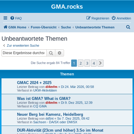
GMA.rocks
FAQ
Registrieren
Anmelden
S
GMA Home
Foren-Übersicht
Suche
Unbeantwortete Themen
u
Unbeantwortete Themen
c
Zur erweiterten Suche
h
Suche
Erweiterte Suche
e
1
2
3
4
Nächste
Die Suche ergab 84 Treffer
Themen
GMAC 2024 + 2025
Letzter Beitrag von
dl4mfm
«
Di 24. Mär 2026, 00:58
Verfasst in
UKW-Aktivitäten
Was ist GMA? What is GMA?
Letzter Beitrag von
dl4mfm
«
Di 9. Dez 2025, 12:39
Verfasst in
CQ GMA
Neuer Berg bei Kamenz, Heidelberg
Letzter Beitrag von
dd5nt
«
So 7. Dez 2025, 09:42
Verfasst in
Sachsen - DA/SX oder DM/SX
DUR-Aktivität (23cm und höher) 3.So im Monat