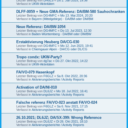
Letzter Beitrag von
DH0LS
«
Do 2. Jan 2025, 19:36
Verfasst in
UKW-Aktivitäten
DLFF-0059 + Neue GMA-Referenz: DA/BM-580 Sauhochranken
Letzter Beitrag von
DG4MFC
«
Mo 13. Mai 2024, 20:20
Verfasst in
Bayern (Mittelgebirge) - DA/BM oder DM/BM
Neue Referenz: DA/BW-1054
Letzter Beitrag von
DG4MFC
«
Do 13. Jul 2023, 12:30
Verfasst in
Baden-Württemberg - DA/BW oder DM/BW
Erstaktivierung Heuberg DA/CG-030
Letzter Beitrag von
DG4MFC
«
Mo 12. Jun 2023, 19:41
Verfasst in
Chiemgauer Alpen - DA/CG oder DL/CG
Tropo condx: UKW-Party?
Letzter Beitrag von
dg7ac
«
Do 27. Okt 2022, 14:22
Verfasst in
UKW-Aktivitäten
FA/VO-079 Hasenkopf
Letzter Beitrag von
F6GLZ
«
Sa 8. Okt 2022, 20:36
Verfasst in
Aktivierungsberichte / Activity Reports
Activation of DA/NI-010
Letzter Beitrag von
DL6JZ
«
Mo 18. Jul 2022, 16:41
Verfasst in
Aktivierungsberichte / Activity Reports
Falsche referenz FA/VO-023 anstatt FA/VO-024
Letzter Beitrag von
F6GLZ
«
Sa 6. Nov 2021, 17:15
Verfasst in
Aktivierungsberichte / Activity Reports
26.10.2021; DL6JZ; DA/SX-399: Wrong Reference
Letzter Beitrag von
DL6JZ
«
Di 26. Okt 2021, 18:10
Verfasst in
Aktivierungsberichte / Activity Reports