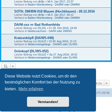
Letzter Beitrag von
dk9jc
«
Mi 4. Jan 2017, 23:37
Verfasst in
Baden-Württemberg - DA/BW oder DM/BW
SOTA: DM/BW-018 Blauen (Hochblauen) - 28.12.2016
Letzter Beitrag von
dk9jc
«
Mi 4. Jan 2017, 00:12
Verfasst in
Baden-Württemberg - DA/BW oder DM/BW
DA/NI-xxx nr Bad Rothenfelde
Letzter Beitrag von
DL2XL
«
Fr 28. Okt 2016, 18:49
Verfasst in
Niedersachsen - DA/NI oder DM/NS
Kratzenköpfl (DA/WS-048)
Letzter Beitrag von
DL6JZ
«
Di 30. Aug 2016, 11:13
Verfasst in
Wettersteingebirge - DA/WS oder DL/WS
Grünkopf (DL/WS-052)
Letzter Beitrag von
DL6JZ
«
Sa 27. Aug 2016, 18:02
Verfasst in
Wettersteingebirge - DA/WS oder DL/WS
1
2
3
4
Nächste
Die Suche ergab 84 Treffer
Diese Website nutzt Cookies, um dir den
bestmöglichen Komfort bei der Nutzung zu
Gehe zu
bieten.
Mehr erfahren
GMA Home
Foren-Übersicht
Alle Zeiten sind
UTC+02:00
Verstanden!
Powered by
phpBB
® Forum Software © phpBB Limited
Deutsche Übersetzung durch
phpBB.de
Datenschutz
|
Nutzungsbedingungen