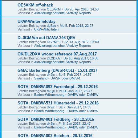
OE5AKM off-shack
Letzter Beitrag von
OE5AKM
«
Do 26. Apr 2018, 14:58
Verfasst in
Aktivierungsberichte / Activity Reports
UKW-Winterfieldday
Letzter Beitrag von
dg7ac
«
Mo 5. Feb 2018, 22:27
Verfasst in
UKW-Aktivitäten
DL0GMA/p auf DA/AV-346 QRV
Letzter Beitrag von
DG7MEJ
«
So 13. Aug 2017, 07:03
Verfasst in
Aktivierungsberichte / Activity Reports
OK/DL2DXA wrong reference 07.Aug.2017
Letzter Beitrag von
DL2DXA
«
Do 10. Aug 2017, 16:38
Verfasst in
Aktivierungsberichte / Activity Reports
GMA: Bartenberg (DA/SR-051) - 15.01.2017
Letzter Beitrag von
dk9jc
«
So 5. Feb 2017, 14:57
Verfasst in
Saarland - DA/SR oder DM/SR
SOTA: DM/BW-093 Farrenkopf - 29.12.2016
Letzter Beitrag von
dk9jc
«
Mi 11. Jan 2017, 23:47
Verfasst in
Baden-Württemberg - DA/BW oder DM/BW
SOTA: DM/BW-531 Hünersedel - 29.12.2016
Letzter Beitrag von
dk9jc
«
Sa 7. Jan 2017, 14:35
Verfasst in
Baden-Württemberg - DA/BW oder DM/BW
SOTA: DM/BW-001 Feldberg - 28.12.2016
Letzter Beitrag von
dk9jc
«
Fr 6. Jan 2017, 22:47
Verfasst in
Baden-Württemberg - DA/BW oder DM/BW
SOTA: DM/BW-003 Belchen - 28.12.2016