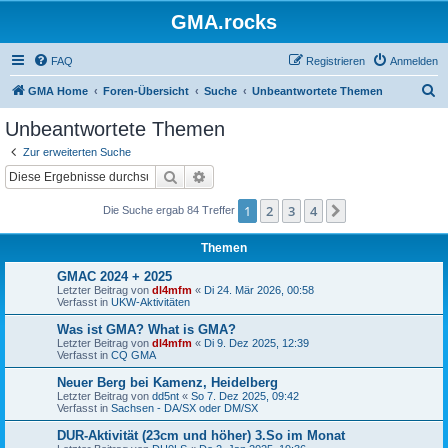
GMA.rocks
FAQ
Registrieren
Anmelden
S
GMA Home
Foren-Übersicht
Suche
Unbeantwortete Themen
u
Unbeantwortete Themen
c
Zur erweiterten Suche
h
Suche
Erweiterte Suche
e
1
2
3
4
Nächste
Die Suche ergab 84 Treffer
Themen
GMAC 2024 + 2025
Letzter Beitrag von
dl4mfm
«
Di 24. Mär 2026, 00:58
Verfasst in
UKW-Aktivitäten
Was ist GMA? What is GMA?
Letzter Beitrag von
dl4mfm
«
Di 9. Dez 2025, 12:39
Verfasst in
CQ GMA
Neuer Berg bei Kamenz, Heidelberg
Letzter Beitrag von
dd5nt
«
So 7. Dez 2025, 09:42
Verfasst in
Sachsen - DA/SX oder DM/SX
DUR-Aktivität (23cm und höher) 3.So im Monat