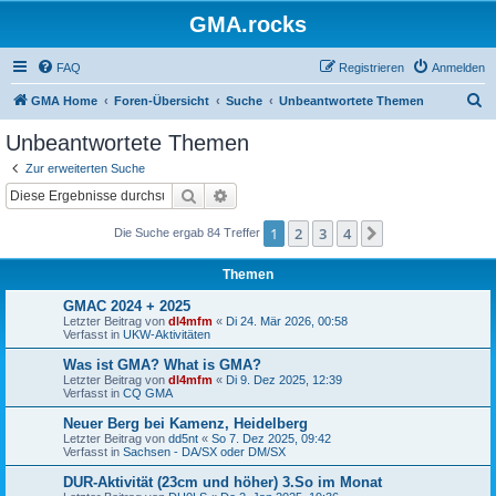
GMA.rocks
FAQ
Registrieren
Anmelden
S
GMA Home
Foren-Übersicht
Suche
Unbeantwortete Themen
u
Unbeantwortete Themen
c
Zur erweiterten Suche
h
Suche
Erweiterte Suche
e
1
2
3
4
Nächste
Die Suche ergab 84 Treffer
Themen
GMAC 2024 + 2025
Letzter Beitrag von
dl4mfm
«
Di 24. Mär 2026, 00:58
Verfasst in
UKW-Aktivitäten
Was ist GMA? What is GMA?
Letzter Beitrag von
dl4mfm
«
Di 9. Dez 2025, 12:39
Verfasst in
CQ GMA
Neuer Berg bei Kamenz, Heidelberg
Letzter Beitrag von
dd5nt
«
So 7. Dez 2025, 09:42
Verfasst in
Sachsen - DA/SX oder DM/SX
DUR-Aktivität (23cm und höher) 3.So im Monat