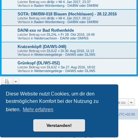
Letzter Beitrag von
dk9jc
«
Mi 4. Jan 2017, 23:37
Verfasst in
Baden-Württemberg - DA/BW oder DM/BW
SOTA: DM/BW-018 Blauen (Hochblauen) - 28.12.2016
Letzter Beitrag von
dk9jc
«
Mi 4. Jan 2017, 00:12
Verfasst in
Baden-Württemberg - DA/BW oder DM/BW
DA/NI-xxx nr Bad Rothenfelde
Letzter Beitrag von
DL2XL
«
Fr 28. Okt 2016, 18:49
Verfasst in
Niedersachsen - DA/NI oder DM/NS
Kratzenköpfl (DA/WS-048)
Letzter Beitrag von
DL6JZ
«
Di 30. Aug 2016, 11:13
Verfasst in
Wettersteingebirge - DA/WS oder DL/WS
Grünkopf (DL/WS-052)
Letzter Beitrag von
DL6JZ
«
Sa 27. Aug 2016, 18:02
Verfasst in
Wettersteingebirge - DA/WS oder DL/WS
1
2
3
4
Nächste
Die Suche ergab 84 Treffer
Diese Website nutzt Cookies, um dir den
bestmöglichen Komfort bei der Nutzung zu
Gehe zu
bieten.
Mehr erfahren
GMA Home
Foren-Übersicht
Alle Zeiten sind
UTC+02:00
Verstanden!
Powered by
phpBB
® Forum Software © phpBB Limited
Deutsche Übersetzung durch
phpBB.de
Datenschutz
|
Nutzungsbedingungen