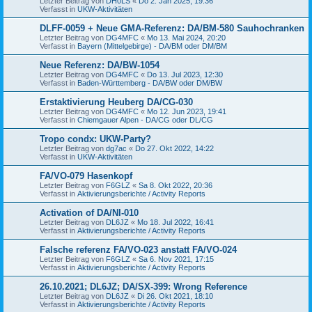
Letzter Beitrag von
DH0LS
«
Do 2. Jan 2025, 19:36
Verfasst in
UKW-Aktivitäten
DLFF-0059 + Neue GMA-Referenz: DA/BM-580 Sauhochranken
Letzter Beitrag von
DG4MFC
«
Mo 13. Mai 2024, 20:20
Verfasst in
Bayern (Mittelgebirge) - DA/BM oder DM/BM
Neue Referenz: DA/BW-1054
Letzter Beitrag von
DG4MFC
«
Do 13. Jul 2023, 12:30
Verfasst in
Baden-Württemberg - DA/BW oder DM/BW
Erstaktivierung Heuberg DA/CG-030
Letzter Beitrag von
DG4MFC
«
Mo 12. Jun 2023, 19:41
Verfasst in
Chiemgauer Alpen - DA/CG oder DL/CG
Tropo condx: UKW-Party?
Letzter Beitrag von
dg7ac
«
Do 27. Okt 2022, 14:22
Verfasst in
UKW-Aktivitäten
FA/VO-079 Hasenkopf
Letzter Beitrag von
F6GLZ
«
Sa 8. Okt 2022, 20:36
Verfasst in
Aktivierungsberichte / Activity Reports
Activation of DA/NI-010
Letzter Beitrag von
DL6JZ
«
Mo 18. Jul 2022, 16:41
Verfasst in
Aktivierungsberichte / Activity Reports
Falsche referenz FA/VO-023 anstatt FA/VO-024
Letzter Beitrag von
F6GLZ
«
Sa 6. Nov 2021, 17:15
Verfasst in
Aktivierungsberichte / Activity Reports
26.10.2021; DL6JZ; DA/SX-399: Wrong Reference
Letzter Beitrag von
DL6JZ
«
Di 26. Okt 2021, 18:10
Verfasst in
Aktivierungsberichte / Activity Reports