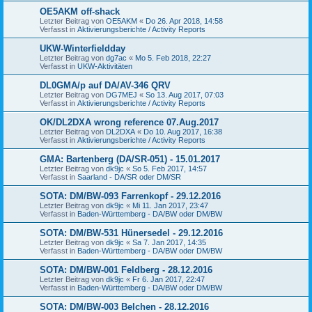
OE5AKM off-shack
Letzter Beitrag von
OE5AKM
«
Do 26. Apr 2018, 14:58
Verfasst in
Aktivierungsberichte / Activity Reports
UKW-Winterfieldday
Letzter Beitrag von
dg7ac
«
Mo 5. Feb 2018, 22:27
Verfasst in
UKW-Aktivitäten
DL0GMA/p auf DA/AV-346 QRV
Letzter Beitrag von
DG7MEJ
«
So 13. Aug 2017, 07:03
Verfasst in
Aktivierungsberichte / Activity Reports
OK/DL2DXA wrong reference 07.Aug.2017
Letzter Beitrag von
DL2DXA
«
Do 10. Aug 2017, 16:38
Verfasst in
Aktivierungsberichte / Activity Reports
GMA: Bartenberg (DA/SR-051) - 15.01.2017
Letzter Beitrag von
dk9jc
«
So 5. Feb 2017, 14:57
Verfasst in
Saarland - DA/SR oder DM/SR
SOTA: DM/BW-093 Farrenkopf - 29.12.2016
Letzter Beitrag von
dk9jc
«
Mi 11. Jan 2017, 23:47
Verfasst in
Baden-Württemberg - DA/BW oder DM/BW
SOTA: DM/BW-531 Hünersedel - 29.12.2016
Letzter Beitrag von
dk9jc
«
Sa 7. Jan 2017, 14:35
Verfasst in
Baden-Württemberg - DA/BW oder DM/BW
SOTA: DM/BW-001 Feldberg - 28.12.2016
Letzter Beitrag von
dk9jc
«
Fr 6. Jan 2017, 22:47
Verfasst in
Baden-Württemberg - DA/BW oder DM/BW
SOTA: DM/BW-003 Belchen - 28.12.2016