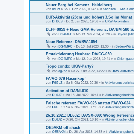
Neuer Berg bei Kamenz, Heidelberg
von
dd5nt
»
So 7. Dez 2025, 09:42
» in
Sachsen - DA/SX od
DUR-Aktivität (23cm und höher) 3.So im Monat
von
DH0LS
»
Do 2. Jan 2025, 19:36
» in
UKW-Aktivitäten
DLFF-0059 + Neue GMA-Referenz: DA/BM-580 
von
DG4MFC
»
Mo 13. Mai 2024, 20:20
» in
Bayern (Mit
Neue Referenz: DA/BW-1054
von
DG4MFC
»
Do 13. Jul 2023, 12:30
» in
Baden-Würt
Erstaktivierung Heuberg DA/CG-030
von
DG4MFC
»
Mo 12. Jun 2023, 19:41
» in
Chiemgauer
Tropo condx: UKW-Party?
von
dg7ac
»
Do 27. Okt 2022, 14:22
» in
UKW-Aktivitäte
FA/VO-079 Hasenkopf
von
F6GLZ
»
Sa 8. Okt 2022, 20:36
» in
Aktivierungsberichte
Activation of DA/NI-010
von
DL6JZ
»
Mo 18. Jul 2022, 16:41
» in
Aktivierungsberichte
Falsche referenz FA/VO-023 anstatt FA/VO-024
von
F6GLZ
»
Sa 6. Nov 2021, 17:15
» in
Aktivierungsberichte
26.10.2021; DL6JZ; DA/SX-399: Wrong Referenc
von
DL6JZ
»
Di 26. Okt 2021, 18:10
» in
Aktivierungsberichte
OE5AKM off-shack
von
OE5AKM
»
Do 26. Apr 2018, 14:58
» in
Aktivierungsberic