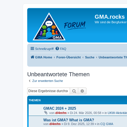
GMA.rocks
Wir sind die Bergfunker
Schnellzugriff
FAQ
GMA Home
Foren-Übersicht
Suche
Unbeantwortete T
Unbeantwortete Themen
Zur erweiterten Suche
Suche
Erweiterte Suche
THEMEN
GMAC 2024 + 2025
von
dl4mfm
»
Di 24. Mär 2026, 00:58
» in
UKW-Aktivitä
Was ist GMA? What is GMA?
von
dl4mfm
»
Di 9. Dez 2025, 12:39
» in
CQ GMA