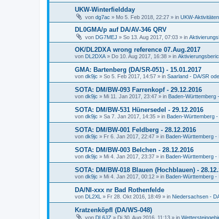
UKW-Winterfieldday
von
dg7ac
»
Mo 5. Feb 2018, 22:27
» in
UKW-Aktivitäten
DL0GMA/p auf DA/AV-346 QRV
von
DG7MEJ
»
So 13. Aug 2017, 07:03
» in
Aktivierungs
OK/DL2DXA wrong reference 07.Aug.2017
von
DL2DXA
»
Do 10. Aug 2017, 16:38
» in
Aktivierungsberic
GMA: Bartenberg (DA/SR-051) - 15.01.2017
von
dk9jc
»
So 5. Feb 2017, 14:57
» in
Saarland - DA/SR od
SOTA: DM/BW-093 Farrenkopf - 29.12.2016
von
dk9jc
»
Mi 11. Jan 2017, 23:47
» in
Baden-Württemberg 
SOTA: DM/BW-531 Hünersedel - 29.12.2016
von
dk9jc
»
Sa 7. Jan 2017, 14:35
» in
Baden-Württemberg 
SOTA: DM/BW-001 Feldberg - 28.12.2016
von
dk9jc
»
Fr 6. Jan 2017, 22:47
» in
Baden-Württemberg 
SOTA: DM/BW-003 Belchen - 28.12.2016
von
dk9jc
»
Mi 4. Jan 2017, 23:37
» in
Baden-Württemberg 
SOTA: DM/BW-018 Blauen (Hochblauen) - 28.12
von
dk9jc
»
Mi 4. Jan 2017, 00:12
» in
Baden-Württemberg 
DA/NI-xxx nr Bad Rothenfelde
von
DL2XL
»
Fr 28. Okt 2016, 18:49
» in
Niedersachsen - D
Kratzenköpfl (DA/WS-048)
von
DL6JZ
»
Di 30. Aug 2016, 11:13
» in
Wettersteingeb