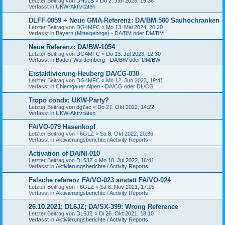
Letzter Beitrag von
DH0LS
«
Do 2. Jan 2025, 19:36
Verfasst in
UKW-Aktivitäten
DLFF-0059 + Neue GMA-Referenz: DA/BM-580 Sauhochranken
Letzter Beitrag von
DG4MFC
«
Mo 13. Mai 2024, 20:20
Verfasst in
Bayern (Mittelgebirge) - DA/BM oder DM/BM
Neue Referenz: DA/BW-1054
Letzter Beitrag von
DG4MFC
«
Do 13. Jul 2023, 12:30
Verfasst in
Baden-Württemberg - DA/BW oder DM/BW
Erstaktivierung Heuberg DA/CG-030
Letzter Beitrag von
DG4MFC
«
Mo 12. Jun 2023, 19:41
Verfasst in
Chiemgauer Alpen - DA/CG oder DL/CG
Tropo condx: UKW-Party?
Letzter Beitrag von
dg7ac
«
Do 27. Okt 2022, 14:22
Verfasst in
UKW-Aktivitäten
FA/VO-079 Hasenkopf
Letzter Beitrag von
F6GLZ
«
Sa 8. Okt 2022, 20:36
Verfasst in
Aktivierungsberichte / Activity Reports
Activation of DA/NI-010
Letzter Beitrag von
DL6JZ
«
Mo 18. Jul 2022, 16:41
Verfasst in
Aktivierungsberichte / Activity Reports
Falsche referenz FA/VO-023 anstatt FA/VO-024
Letzter Beitrag von
F6GLZ
«
Sa 6. Nov 2021, 17:15
Verfasst in
Aktivierungsberichte / Activity Reports
26.10.2021; DL6JZ; DA/SX-399: Wrong Reference
Letzter Beitrag von
DL6JZ
«
Di 26. Okt 2021, 18:10
Verfasst in
Aktivierungsberichte / Activity Reports