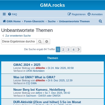
GMA.rocks
FAQ
Registrieren
Anmelden
S
GMA Home
Foren-Übersicht
Suche
Unbeantwortete Themen
u
Unbeantwortete Themen
c
Zur erweiterten Suche
h
Suche
Erweiterte Suche
e
1
2
3
4
Nächste
Die Suche ergab 84 Treffer
Themen
GMAC 2024 + 2025
Letzter Beitrag von
dl4mfm
«
Di 24. Mär 2026, 00:58
Verfasst in
UKW-Aktivitäten
Was ist GMA? What is GMA?
Letzter Beitrag von
dl4mfm
«
Di 9. Dez 2025, 12:39
Verfasst in
CQ GMA
Neuer Berg bei Kamenz, Heidelberg
Letzter Beitrag von
dd5nt
«
So 7. Dez 2025, 09:42
Verfasst in
Sachsen - DA/SX oder DM/SX
DUR-Aktivität (23cm und höher) 3.So im Monat