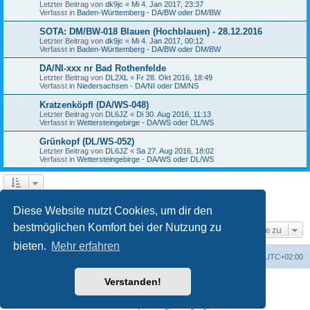
Letzter Beitrag von
dk9jc
«
Mi 4. Jan 2017, 23:37
Verfasst in
Baden-Württemberg - DA/BW oder DM/BW
SOTA: DM/BW-018 Blauen (Hochblauen) - 28.12.2016
Letzter Beitrag von
dk9jc
«
Mi 4. Jan 2017, 00:12
Verfasst in
Baden-Württemberg - DA/BW oder DM/BW
DA/NI-xxx nr Bad Rothenfelde
Letzter Beitrag von
DL2XL
«
Fr 28. Okt 2016, 18:49
Verfasst in
Niedersachsen - DA/NI oder DM/NS
Kratzenköpfl (DA/WS-048)
Letzter Beitrag von
DL6JZ
«
Di 30. Aug 2016, 11:13
Verfasst in
Wettersteingebirge - DA/WS oder DL/WS
Grünkopf (DL/WS-052)
Letzter Beitrag von
DL6JZ
«
Sa 27. Aug 2016, 18:02
Verfasst in
Wettersteingebirge - DA/WS oder DL/WS
1
2
3
4
Nächste
Die Suche ergab 84 Treffer
Diese Website nutzt Cookies, um dir den
bestmöglichen Komfort bei der Nutzung zu
Gehe zu
bieten.
Mehr erfahren
GMA Home
Foren-Übersicht
Alle Zeiten sind
UTC+02:00
Verstanden!
Powered by
phpBB
® Forum Software © phpBB Limited
Deutsche Übersetzung durch
phpBB.de
Datenschutz
|
Nutzungsbedingungen