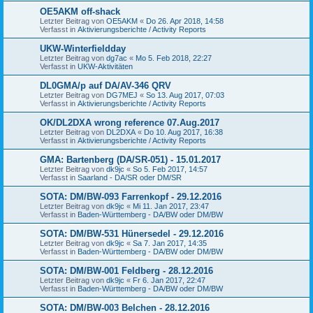
OE5AKM off-shack
Letzter Beitrag von
OE5AKM
«
Do 26. Apr 2018, 14:58
Verfasst in
Aktivierungsberichte / Activity Reports
UKW-Winterfieldday
Letzter Beitrag von
dg7ac
«
Mo 5. Feb 2018, 22:27
Verfasst in
UKW-Aktivitäten
DL0GMA/p auf DA/AV-346 QRV
Letzter Beitrag von
DG7MEJ
«
So 13. Aug 2017, 07:03
Verfasst in
Aktivierungsberichte / Activity Reports
OK/DL2DXA wrong reference 07.Aug.2017
Letzter Beitrag von
DL2DXA
«
Do 10. Aug 2017, 16:38
Verfasst in
Aktivierungsberichte / Activity Reports
GMA: Bartenberg (DA/SR-051) - 15.01.2017
Letzter Beitrag von
dk9jc
«
So 5. Feb 2017, 14:57
Verfasst in
Saarland - DA/SR oder DM/SR
SOTA: DM/BW-093 Farrenkopf - 29.12.2016
Letzter Beitrag von
dk9jc
«
Mi 11. Jan 2017, 23:47
Verfasst in
Baden-Württemberg - DA/BW oder DM/BW
SOTA: DM/BW-531 Hünersedel - 29.12.2016
Letzter Beitrag von
dk9jc
«
Sa 7. Jan 2017, 14:35
Verfasst in
Baden-Württemberg - DA/BW oder DM/BW
SOTA: DM/BW-001 Feldberg - 28.12.2016
Letzter Beitrag von
dk9jc
«
Fr 6. Jan 2017, 22:47
Verfasst in
Baden-Württemberg - DA/BW oder DM/BW
SOTA: DM/BW-003 Belchen - 28.12.2016