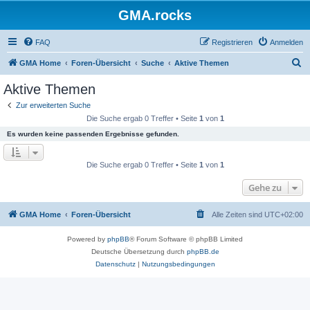
GMA.rocks
FAQ
Registrieren
Anmelden
S
GMA Home
Foren-Übersicht
Suche
Aktive Themen
u
Aktive Themen
c
Zur erweiterten Suche
h
Die Suche ergab 0 Treffer • Seite
1
von
1
e
Es wurden keine passenden Ergebnisse gefunden.
Die Suche ergab 0 Treffer • Seite
1
von
1
Gehe zu
GMA Home
Foren-Übersicht
Alle Zeiten sind
UTC+02:00
Powered by
phpBB
® Forum Software © phpBB Limited
Deutsche Übersetzung durch
phpBB.de
Datenschutz
|
Nutzungsbedingungen