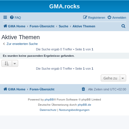
GMA.rocks
FAQ
Registrieren
Anmelden
S
GMA Home
Foren-Übersicht
Suche
Aktive Themen
u
Aktive Themen
c
Zur erweiterten Suche
h
Die Suche ergab 0 Treffer • Seite
1
von
1
e
Es wurden keine passenden Ergebnisse gefunden.
Die Suche ergab 0 Treffer • Seite
1
von
1
Gehe zu
GMA Home
Foren-Übersicht
Alle Zeiten sind
UTC+02:00
Powered by
phpBB
® Forum Software © phpBB Limited
Deutsche Übersetzung durch
phpBB.de
Datenschutz
|
Nutzungsbedingungen