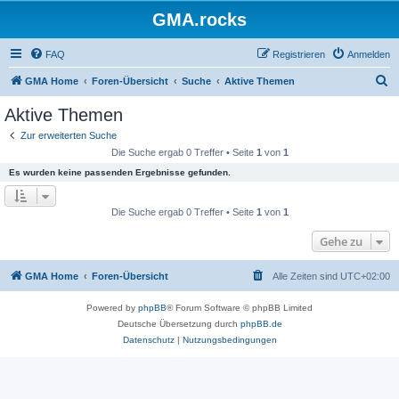
GMA.rocks
FAQ
Registrieren
Anmelden
S
GMA Home
Foren-Übersicht
Suche
Aktive Themen
u
Aktive Themen
c
Zur erweiterten Suche
h
Die Suche ergab 0 Treffer • Seite
1
von
1
e
Es wurden keine passenden Ergebnisse gefunden.
Die Suche ergab 0 Treffer • Seite
1
von
1
Gehe zu
GMA Home
Foren-Übersicht
Alle Zeiten sind
UTC+02:00
Powered by
phpBB
® Forum Software © phpBB Limited
Deutsche Übersetzung durch
phpBB.de
Datenschutz
|
Nutzungsbedingungen