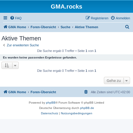
GMA.rocks
FAQ
Registrieren
Anmelden
S
GMA Home
Foren-Übersicht
Suche
Aktive Themen
u
Aktive Themen
c
Zur erweiterten Suche
h
Die Suche ergab 0 Treffer • Seite
1
von
1
e
Es wurden keine passenden Ergebnisse gefunden.
Die Suche ergab 0 Treffer • Seite
1
von
1
Gehe zu
GMA Home
Foren-Übersicht
Alle Zeiten sind
UTC+02:00
Powered by
phpBB
® Forum Software © phpBB Limited
Deutsche Übersetzung durch
phpBB.de
Datenschutz
|
Nutzungsbedingungen