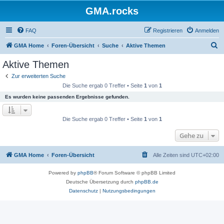
GMA.rocks
FAQ
Registrieren
Anmelden
S
GMA Home
Foren-Übersicht
Suche
Aktive Themen
u
Aktive Themen
c
Zur erweiterten Suche
h
Die Suche ergab 0 Treffer • Seite
1
von
1
e
Es wurden keine passenden Ergebnisse gefunden.
Die Suche ergab 0 Treffer • Seite
1
von
1
Gehe zu
GMA Home
Foren-Übersicht
Alle Zeiten sind
UTC+02:00
Powered by
phpBB
® Forum Software © phpBB Limited
Deutsche Übersetzung durch
phpBB.de
Datenschutz
|
Nutzungsbedingungen