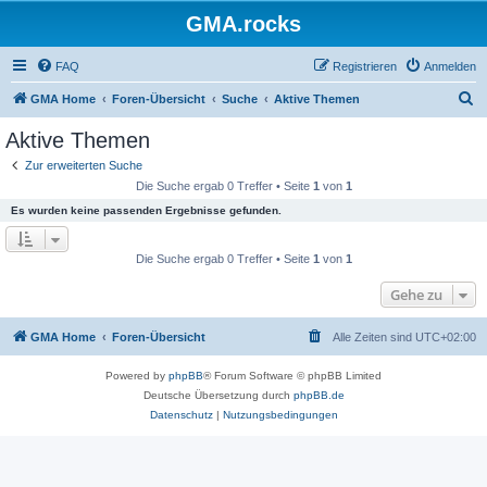
GMA.rocks
FAQ
Registrieren
Anmelden
S
GMA Home
Foren-Übersicht
Suche
Aktive Themen
u
Aktive Themen
c
Zur erweiterten Suche
h
Die Suche ergab 0 Treffer • Seite
1
von
1
e
Es wurden keine passenden Ergebnisse gefunden.
Die Suche ergab 0 Treffer • Seite
1
von
1
Gehe zu
GMA Home
Foren-Übersicht
Alle Zeiten sind
UTC+02:00
Powered by
phpBB
® Forum Software © phpBB Limited
Deutsche Übersetzung durch
phpBB.de
Datenschutz
|
Nutzungsbedingungen