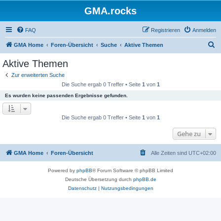
GMA.rocks
FAQ
Registrieren
Anmelden
S
GMA Home
Foren-Übersicht
Suche
Aktive Themen
u
Aktive Themen
c
Zur erweiterten Suche
h
Die Suche ergab 0 Treffer • Seite
1
von
1
e
Es wurden keine passenden Ergebnisse gefunden.
Die Suche ergab 0 Treffer • Seite
1
von
1
Gehe zu
GMA Home
Foren-Übersicht
Alle Zeiten sind
UTC+02:00
Powered by
phpBB
® Forum Software © phpBB Limited
Deutsche Übersetzung durch
phpBB.de
Datenschutz
|
Nutzungsbedingungen