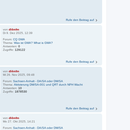
Rufe den Beitrag auf
von
dl4mfm
Di 9. Dez 2025, 12:39
Forum:
CQ GMA
Thema:
Was ist GMA? What is GMA?
Antworten:
0
Zugriffe:
129122
Rufe den Beitrag auf
von
dl4mfm
Mi 26. Nov 2025, 09:48
Forum:
Sachsen-Anhalt - DA/SA oder DM/SA
Thema:
Aktivierung DM/SA-001 und QRT durch NPH Wacht
Antworten:
10
Zugriffe:
1878530
Rufe den Beitrag auf
von
dl4mfm
Mo 27. Okt 2025, 14:21
Forum:
Sachsen-Anhalt - DA/SA oder DM/SA