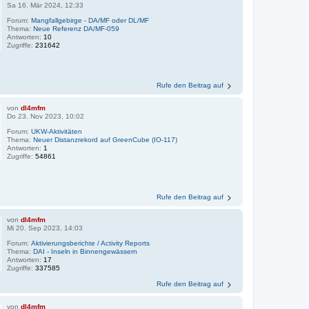
Sa 16. Mär 2024, 12:33
Forum:
Mangfallgebirge - DA/MF oder DL/MF
Thema:
Neue Referenz DA/MF-059
Antworten:
10
Zugriffe:
231642
Rufe den Beitrag auf
von
dl4mfm
Do 23. Nov 2023, 10:02
Forum:
UKW-Aktivitäten
Thema:
Neuer Distanzrekord auf GreenCube (IO-117)
Antworten:
1
Zugriffe:
54861
Rufe den Beitrag auf
von
dl4mfm
Mi 20. Sep 2023, 14:03
Forum:
Aktivierungsberichte / Activity Reports
Thema:
DAI - Inseln in Binnengewässern
Antworten:
17
Zugriffe:
337585
Rufe den Beitrag auf
von
dl4mfm