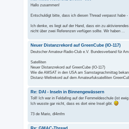
Hallo zusammen!
Entschuldigt bitte, dass ich diesen Thread verpasst habe -
Ich denke, es liegt auf der Hand, dass ein zu aktivierend
nicht über zwei Referenzen verfügen sollte. Wir haben ...
Neuer Distanzrekord auf GreenCube (IO-117)
Deutscher Amateur-Radio-Club e.V. Bundesverband für Am
Satelliten
Neuer Distanzrekord auf GreenCube (IO-117)
Wie die AMSAT in den USA am Samstagnachmittag bekannt
Distanz-Weltrekord auf dem Amateurfuksatelliten GreenCube
Re: DAI - Inseln in Binnengewässern
Toll! Ich war in Feldafing auf der Fernmeldeschule (ist ewig 
Ich wusste gar nicht, dass es dort eine Insel gibt.
73 de Mario, dl4mfm
Re: GMAC-Thread