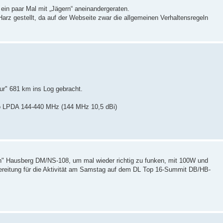
 ein paar Mal mit „Jägern“ aneinandergeraten.
arz gestellt, da auf der Webseite zwar die allgemeinen Verhaltensregeln
ur" 681 km ins Log gebracht.
jo LPDA 144-440 MHz (144 MHz 10,5 dBi)
en" Hausberg DM/NS-108, um mal wieder richtig zu funken, mit 100W und
rbereitung für die Aktivität am Samstag auf dem DL Top 16-Summit DB/HB-