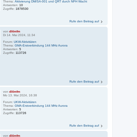
Thema:
Aktivierung DM/SA-001 und QRT durch NPH Wacht
Antworten:
10
Zugriffe:
1878530
Rufe den Beitrag auf
von
dl4mfm
Di 14. Mai 2024, 11:34
Forum:
UKW-Aktivitäten
Thema:
GMA-Erstverbindung 144 MHz Aurora
Antworten:
5
Zugriffe:
113726
Rufe den Beitrag auf
von
dl4mfm
Mo 13. Mai 2024, 16:38
Forum:
UKW-Aktivitäten
Thema:
GMA-Erstverbindung 144 MHz Aurora
Antworten:
5
Zugriffe:
113726
Rufe den Beitrag auf
von
dl4mfm