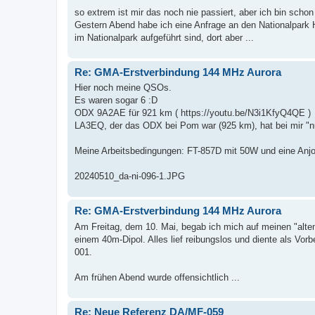
so extrem ist mir das noch nie passiert, aber ich bin schon
Gestern Abend habe ich eine Anfrage an den Nationalpark H
im Nationalpark aufgeführt sind, dort aber ...
Re: GMA-Erstverbindung 144 MHz Aurora
Hier noch meine QSOs.
Es waren sogar 6 :D
ODX 9A2AE für 921 km ( https://youtu.be/N3i1KfyQ4QE )
LA3EQ, der das ODX bei Pom war (925 km), hat bei mir "n
Meine Arbeitsbedingungen: FT-857D mit 50W und eine An
20240510_da-ni-096-1.JPG
Re: GMA-Erstverbindung 144 MHz Aurora
Am Freitag, dem 10. Mai, begab ich mich auf meinen "alt
einem 40m-Dipol. Alles lief reibungslos und diente als Vo
001.
Am frühen Abend wurde offensichtlich ...
Re: Neue Referenz DA/MF-059