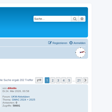
Suche
Erweiterte Suche
Registrieren
Anmelden
Seite
1
von
21
1
2
3
4
5
21
Nächste
Die Suche ergab 202 Treffer
…
von
dl4mfm
Di 24. Mär 2026, 00:58
Forum:
UKW-Aktivitäten
Thema:
GMAC 2024 + 2025
Antworten:
0
Zugriffe:
58691