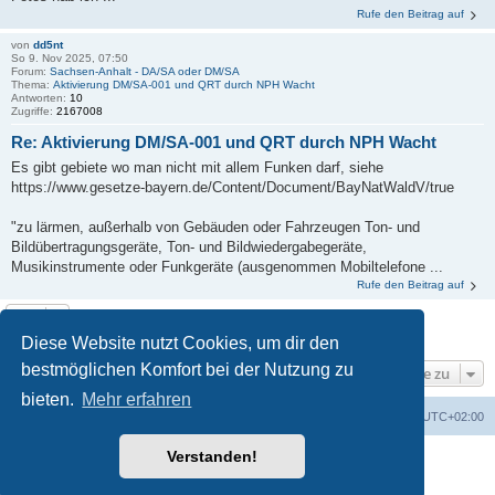
Rufe den Beitrag auf
von
dd5nt
So 9. Nov 2025, 07:50
Forum:
Sachsen-Anhalt - DA/SA oder DM/SA
Thema:
Aktivierung DM/SA-001 und QRT durch NPH Wacht
Antworten:
10
Zugriffe:
2167008
Re: Aktivierung DM/SA-001 und QRT durch NPH Wacht
Es gibt gebiete wo man nicht mit allem Funken darf, siehe
https://www.gesetze-bayern.de/Content/Document/BayNatWaldV/true
"zu lärmen, außerhalb von Gebäuden oder Fahrzeugen Ton- und
Bildübertragungsgeräte, Ton- und Bildwiedergabegeräte,
Musikinstrumente oder Funkgeräte (ausgenommen Mobiltelefone ...
Rufe den Beitrag auf
Die Suche ergab 2 Treffer • Seite
1
von
1
Diese Website nutzt Cookies, um dir den
bestmöglichen Komfort bei der Nutzung zu
Gehe zu
bieten.
Mehr erfahren
GMA Home
Foren-Übersicht
Alle Zeiten sind
UTC+02:00
Verstanden!
Powered by
phpBB
® Forum Software © phpBB Limited
Deutsche Übersetzung durch
phpBB.de