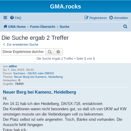
GMA.rocks
FAQ
Registrieren
Anmelden
S
GMA Home
Foren-Übersicht
Suche
u
Die Suche ergab 2 Treffer
c
Zur erweiterten Suche
h
Suche
Erweiterte Suche
e
Die Suche ergab 2 Treffer • Seite
1
von
1
von
dd5nt
So 7. Dez 2025, 09:42
Forum:
Sachsen - DA/SX oder DM/SX
Thema:
Neuer Berg bei Kamenz, Heidelberg
Antworten:
0
Zugriffe:
78455
Neuer Berg bei Kamenz, Heidelberg
Hi,
Am 14.11 hab ich den Heidelberg, DA/SX-718, erstaktiviert.
Die Konditionen waren nicht besonders gut, so daß ich von UKW auf KW
umsteigen musste um die Verbindungen voll zu bekommen.
Der Platz selbst ist sehr angenehm. Tisch, Bänke sind vorhanden. Die
Aussicht fehlt hingegen.
Fotos hab ich ...