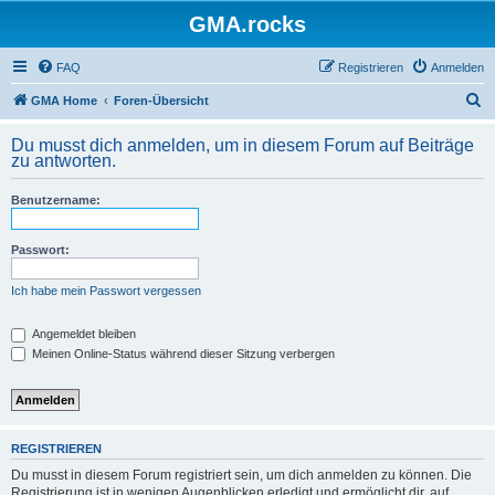
GMA.rocks
FAQ
Registrieren
Anmelden
S
GMA Home
Foren-Übersicht
u
Du musst dich anmelden, um in diesem Forum auf Beiträge
c
zu antworten.
h
Benutzername:
e
Passwort:
Ich habe mein Passwort vergessen
Angemeldet bleiben
Meinen Online-Status während dieser Sitzung verbergen
REGISTRIEREN
Du musst in diesem Forum registriert sein, um dich anmelden zu können. Die
Registrierung ist in wenigen Augenblicken erledigt und ermöglicht dir, auf