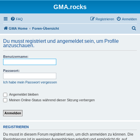
GMA.rocks
FAQ
Registrieren
Anmelden
S
GMA Home
Foren-Übersicht
u
Du musst registriert und angemeldet sein, um Profile
c
anzuschauen.
h
Benutzername:
e
Passwort:
Ich habe mein Passwort vergessen
Angemeldet bleiben
Meinen Online-Status während dieser Sitzung verbergen
REGISTRIEREN
Du musst in diesem Forum registriert sein, um dich anmelden zu können. Die
Registrierung ist in wenigen Augenblicken erledigt und ermöglicht dir, auf