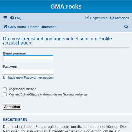
GMA.rocks
FAQ
Registrieren
Anmelden
S
GMA Home
Foren-Übersicht
u
Du musst registriert und angemeldet sein, um Profile
c
anzuschauen.
h
Benutzername:
e
Passwort:
Ich habe mein Passwort vergessen
Angemeldet bleiben
Meinen Online-Status während dieser Sitzung verbergen
REGISTRIEREN
Du musst in diesem Forum registriert sein, um dich anmelden zu können. Die
Registrierung ist in wenigen Augenblicken erledigt und ermöglicht dir, auf