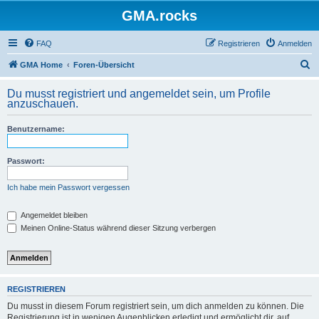
GMA.rocks
FAQ
Registrieren
Anmelden
S
GMA Home
Foren-Übersicht
u
Du musst registriert und angemeldet sein, um Profile
c
anzuschauen.
h
Benutzername:
e
Passwort:
Ich habe mein Passwort vergessen
Angemeldet bleiben
Meinen Online-Status während dieser Sitzung verbergen
REGISTRIEREN
Du musst in diesem Forum registriert sein, um dich anmelden zu können. Die
Registrierung ist in wenigen Augenblicken erledigt und ermöglicht dir, auf