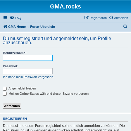
GMA.rocks
FAQ
Registrieren
Anmelden
S
GMA Home
Foren-Übersicht
u
Du musst registriert und angemeldet sein, um Profile
c
anzuschauen.
h
Benutzername:
e
Passwort:
Ich habe mein Passwort vergessen
Angemeldet bleiben
Meinen Online-Status während dieser Sitzung verbergen
REGISTRIEREN
Du musst in diesem Forum registriert sein, um dich anmelden zu können. Die
Registrierung ist in wenigen Augenblicken erledigt und ermöglicht dir, auf