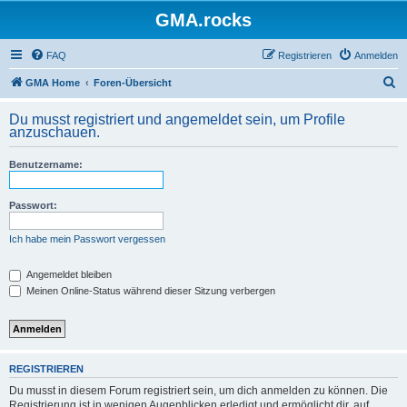
GMA.rocks
FAQ
Registrieren
Anmelden
S
GMA Home
Foren-Übersicht
u
Du musst registriert und angemeldet sein, um Profile
c
anzuschauen.
h
Benutzername:
e
Passwort:
Ich habe mein Passwort vergessen
Angemeldet bleiben
Meinen Online-Status während dieser Sitzung verbergen
REGISTRIEREN
Du musst in diesem Forum registriert sein, um dich anmelden zu können. Die
Registrierung ist in wenigen Augenblicken erledigt und ermöglicht dir, auf