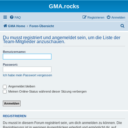
GMA.rocks
FAQ
Registrieren
Anmelden
S
GMA Home
Foren-Übersicht
u
Du musst registriert und angemeldet sein, um die Liste der
c
Team-Mitglieder anzuschauen.
h
Benutzername:
e
Passwort:
Ich habe mein Passwort vergessen
Angemeldet bleiben
Meinen Online-Status während dieser Sitzung verbergen
REGISTRIEREN
Du musst in diesem Forum registriert sein, um dich anmelden zu können. Die
Registrierung ist in wenigen Augenblicken erledigt und ermöglicht dir, auf