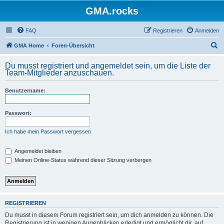
GMA.rocks
FAQ
Registrieren
Anmelden
S
GMA Home
Foren-Übersicht
u
Du musst registriert und angemeldet sein, um die Liste der
c
Team-Mitglieder anzuschauen.
h
Benutzername:
e
Passwort:
Ich habe mein Passwort vergessen
Angemeldet bleiben
Meinen Online-Status während dieser Sitzung verbergen
REGISTRIEREN
Du musst in diesem Forum registriert sein, um dich anmelden zu können. Die
Registrierung ist in wenigen Augenblicken erledigt und ermöglicht dir, auf