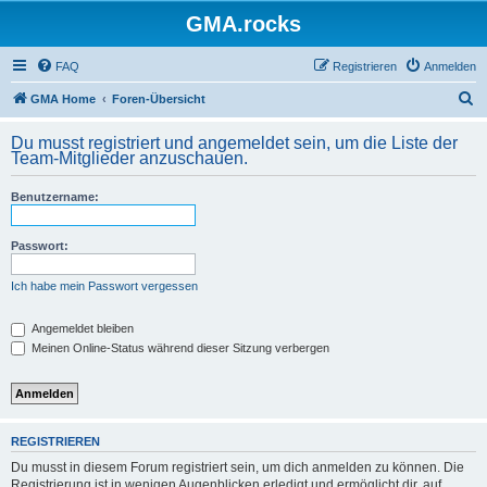
GMA.rocks
FAQ
Registrieren
Anmelden
S
GMA Home
Foren-Übersicht
u
Du musst registriert und angemeldet sein, um die Liste der
c
Team-Mitglieder anzuschauen.
h
Benutzername:
e
Passwort:
Ich habe mein Passwort vergessen
Angemeldet bleiben
Meinen Online-Status während dieser Sitzung verbergen
REGISTRIEREN
Du musst in diesem Forum registriert sein, um dich anmelden zu können. Die
Registrierung ist in wenigen Augenblicken erledigt und ermöglicht dir, auf