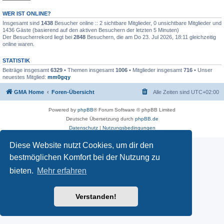
WER IST ONLINE?
Insgesamt sind
1438
Besucher online :: 2 sichtbare Mitglieder, 0 unsichtbare Mitglieder und
1436 Gäste (basierend auf den aktiven Besuchern der letzten 5 Minuten)
Der Besucherrekord liegt bei
2848
Besuchern, die am Do 23. Jul 2026, 18:11 gleichzeitig
online waren.
STATISTIK
Beiträge insgesamt
6329
• Themen insgesamt
1006
• Mitglieder insgesamt
716
• Unser
neuestes Mitglied:
mm0gqy
GMA Home
Foren-Übersicht
Alle Zeiten sind
UTC+02:00
Powered by
phpBB
® Forum Software © phpBB Limited
Deutsche Übersetzung durch
phpBB.de
Datenschutz
|
Nutzungsbedingungen
Diese Website nutzt Cookies, um dir den
bestmöglichen Komfort bei der Nutzung zu
bieten.
Mehr erfahren
Verstanden!