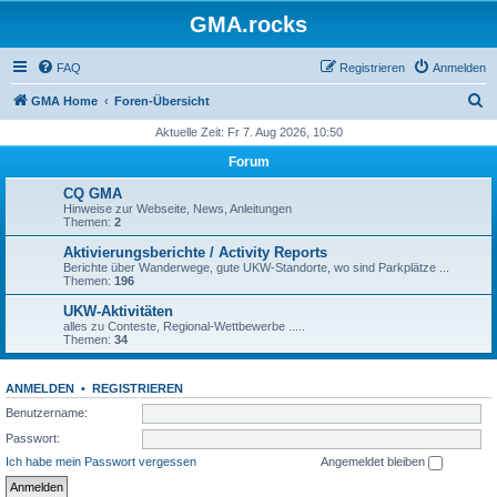
GMA.rocks
FAQ
Registrieren
Anmelden
S
GMA Home
Foren-Übersicht
u
Aktuelle Zeit: Fr 7. Aug 2026, 10:50
c
Forum
h
CQ GMA
e
Hinweise zur Webseite, News, Anleitungen
Themen:
2
Aktivierungsberichte / Activity Reports
Berichte über Wanderwege, gute UKW-Standorte, wo sind Parkplätze ...
Themen:
196
UKW-Aktivitäten
alles zu Conteste, Regional-Wettbewerbe .....
Themen:
34
ANMELDEN
•
REGISTRIEREN
Benutzername:
Passwort:
Ich habe mein Passwort vergessen
Angemeldet bleiben