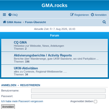
GMA.rocks
FAQ
Registrieren
Anmelden
S
GMA Home
Foren-Übersicht
u
Aktuelle Zeit: Fr 7. Aug 2026, 16:43
c
Forum
h
CQ GMA
e
Hinweise zur Webseite, News, Anleitungen
Themen:
2
Aktivierungsberichte / Activity Reports
Berichte über Wanderwege, gute UKW-Standorte, wo sind Parkplätze ...
Themen:
196
UKW-Aktivitäten
alles zu Conteste, Regional-Wettbewerbe .....
Themen:
34
ANMELDEN
•
REGISTRIEREN
Benutzername:
Passwort:
Ich habe mein Passwort vergessen
Angemeldet bleiben