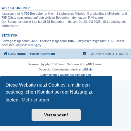
WER IST ONLINE?
Insgesamt sind
786
Besucher online :: 1 sichtbares Mitglied, 0 unsichtbare Mitglieder und
785 Gäste (basierend auf den aktiven Besuchern der letzten 5 Minuten)
Der Besucherrekord liegt bei
2848
Besuchern, die am Do 23. Jul 2026, 18:11 gleichzeitig
online waren.
STATISTIK
Beiträge insgesamt
6329
• Themen insgesamt
1006
• Mitglieder insgesamt
716
• Unser
neuestes Mitglied:
mm0gqy
GMA Home
Foren-Übersicht
Alle Zeiten sind
UTC+02:00
Powered by
phpBB
® Forum Software © phpBB Limited
Deutsche Übersetzung durch
phpBB.de
Datenschutz
|
Nutzungsbedingungen
Diese Website nutzt Cookies, um dir den
bestmöglichen Komfort bei der Nutzung zu
bieten.
Mehr erfahren
Verstanden!