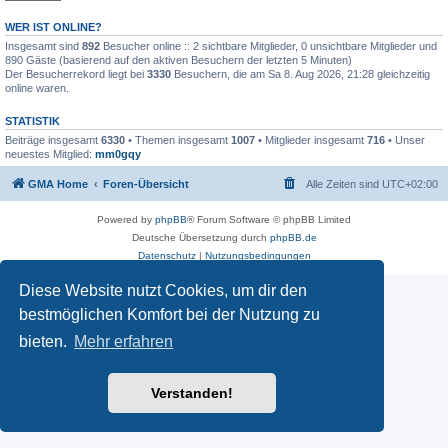
WER IST ONLINE?
Insgesamt sind
892
Besucher online :: 2 sichtbare Mitglieder, 0 unsichtbare Mitglieder und
890 Gäste (basierend auf den aktiven Besuchern der letzten 5 Minuten)
Der Besucherrekord liegt bei
3330
Besuchern, die am Sa 8. Aug 2026, 21:28 gleichzeitig
online waren.
STATISTIK
Beiträge insgesamt
6330
• Themen insgesamt
1007
• Mitglieder insgesamt
716
• Unser
neuestes Mitglied:
mm0gqy
GMA Home
Foren-Übersicht
Alle Zeiten sind
UTC+02:00
Powered by
phpBB
® Forum Software © phpBB Limited
Deutsche Übersetzung durch
phpBB.de
Datenschutz
|
Nutzungsbedingungen
Diese Website nutzt Cookies, um dir den
bestmöglichen Komfort bei der Nutzung zu
bieten.
Mehr erfahren
Verstanden!