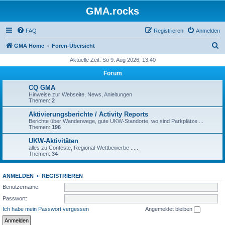
GMA.rocks
FAQ
Registrieren
Anmelden
S
GMA Home
Foren-Übersicht
u
Aktuelle Zeit: So 9. Aug 2026, 13:40
c
Forum
h
CQ GMA
e
Hinweise zur Webseite, News, Anleitungen
Themen:
2
Aktivierungsberichte / Activity Reports
Berichte über Wanderwege, gute UKW-Standorte, wo sind Parkplätze ...
Themen:
196
UKW-Aktivitäten
alles zu Conteste, Regional-Wettbewerbe .....
Themen:
34
ANMELDEN
•
REGISTRIEREN
Benutzername:
Passwort:
Ich habe mein Passwort vergessen
Angemeldet bleiben