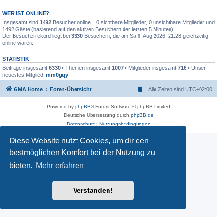
WER IST ONLINE?
Insgesamt sind
1492
Besucher online :: 0 sichtbare Mitglieder, 0 unsichtbare Mitglieder und
1492 Gäste (basierend auf den aktiven Besuchern der letzten 5 Minuten)
Der Besucherrekord liegt bei
3330
Besuchern, die am Sa 8. Aug 2026, 21:28 gleichzeitig
online waren.
STATISTIK
Beiträge insgesamt
6330
• Themen insgesamt
1007
• Mitglieder insgesamt
716
• Unser
neuestes Mitglied:
mm0gqy
GMA Home
Foren-Übersicht
Alle Zeiten sind
UTC+02:00
Powered by
phpBB
® Forum Software © phpBB Limited
Deutsche Übersetzung durch
phpBB.de
Datenschutz
|
Nutzungsbedingungen
Diese Website nutzt Cookies, um dir den
bestmöglichen Komfort bei der Nutzung zu
bieten.
Mehr erfahren
Verstanden!