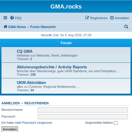
GMA.rocks
FAQ
Registrieren
Anmelden
S
GMA Home
Foren-Übersicht
u
Aktuelle Zeit: So 9. Aug 2026, 07:09
c
Forum
h
CQ GMA
e
Hinweise zur Webseite, News, Anleitungen
Themen:
2
Aktivierungsberichte / Activity Reports
Berichte über Wanderwege, gute UKW-Standorte, wo sind Parkplätze ...
Themen:
196
UKW-Aktivitäten
alles zu Conteste, Regional-Wettbewerbe .....
Themen:
34
ANMELDEN
•
REGISTRIEREN
Benutzername:
Passwort:
Ich habe mein Passwort vergessen
Angemeldet bleiben