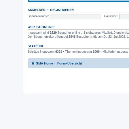
ANMELDEN
•
REGISTRIEREN
Benutzername:
Passwort:
WER IST ONLINE?
Insgesamt sind
1529
Besucher online :: 1 sichtbares Mitglied, 0 unsicht
Der Besucherrekord liegt bei
2848
Besuchern, die am Do 23. Jul 2026, 18
STATISTIK
Beiträge insgesamt
6329
• Themen insgesamt
1006
• Mitglieder insgesa
GMA Home
Foren-Übersicht