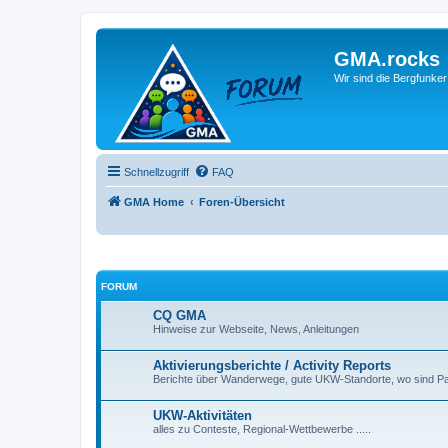
GMA.rocks
Wir sind die Bergfunker
Schnellzugriff
FAQ
GMA Home
Foren-Übersicht
FORUM
CQ GMA
Hinweise zur Webseite, News, Anleitungen
Aktivierungsberichte / Activity Reports
Berichte über Wanderwege, gute UKW-Standorte, wo sind Par
UKW-Aktivitäten
alles zu Conteste, Regional-Wettbewerbe .....