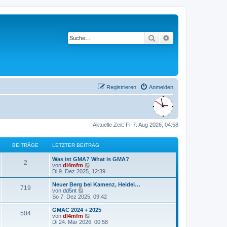
Suche
Erweiterte Suche
Registrieren
Anmelden
Aktuelle Zeit: Fr 7. Aug 2026, 04:58
BEITRÄGE
LETZTER BEITRAG
L
Was ist GMA? What is GMA?
B
2
e
N
von
dl4mfm
t
e
Di 9. Dez 2025, 12:39
e
z
u
t
e
L
Neuer Berg bei Kamenz, Heidel…
B
719
i
e
s
e
N
von
dd5nt
r
t
t
e
So 7. Dez 2025, 09:42
e
t
B
e
z
u
e
r
t
e
L
GMAC 2024 + 2025
B
504
i
i
B
r
e
s
e
N
von
dl4mfm
t
e
r
t
t
e
Di 24. Mär 2026, 00:58
e
r
i
t
B
e