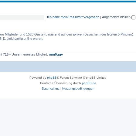
n
e
e
m
n
Ich habe mein Passwort vergessen
|
Angemeldet bleiben
e
n
bare Mitglieder und 1528 Gäste (basierend auf den aktiven Besuchern der letzten 5 Minuten)
:11 gleichzeitig online waren.
mt
716
• Unser neuestes Mitglied:
mm0gqy
Powered by
phpBB
® Forum Software © phpBB Limited
Deutsche Übersetzung durch
phpBB.de
Datenschutz
|
Nutzungsbedingungen