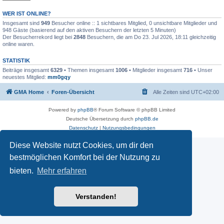
WER IST ONLINE?
Insgesamt sind
949
Besucher online :: 1 sichtbares Mitglied, 0 unsichtbare Mitglieder und
948 Gäste (basierend auf den aktiven Besuchern der letzten 5 Minuten)
Der Besucherrekord liegt bei
2848
Besuchern, die am Do 23. Jul 2026, 18:11 gleichzeitig
online waren.
STATISTIK
Beiträge insgesamt
6329
• Themen insgesamt
1006
• Mitglieder insgesamt
716
• Unser
neuestes Mitglied:
mm0gqy
GMA Home
Foren-Übersicht
Alle Zeiten sind
UTC+02:00
Powered by
phpBB
® Forum Software © phpBB Limited
Deutsche Übersetzung durch
phpBB.de
Datenschutz
|
Nutzungsbedingungen
Diese Website nutzt Cookies, um dir den
bestmöglichen Komfort bei der Nutzung zu
bieten.
Mehr erfahren
Verstanden!