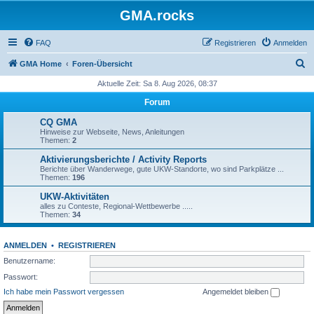
GMA.rocks
FAQ
Registrieren
Anmelden
S
GMA Home
Foren-Übersicht
u
Aktuelle Zeit: Sa 8. Aug 2026, 08:37
c
Forum
h
CQ GMA
e
Hinweise zur Webseite, News, Anleitungen
Themen:
2
Aktivierungsberichte / Activity Reports
Berichte über Wanderwege, gute UKW-Standorte, wo sind Parkplätze ...
Themen:
196
UKW-Aktivitäten
alles zu Conteste, Regional-Wettbewerbe .....
Themen:
34
ANMELDEN
•
REGISTRIEREN
Benutzername:
Passwort:
Ich habe mein Passwort vergessen
Angemeldet bleiben