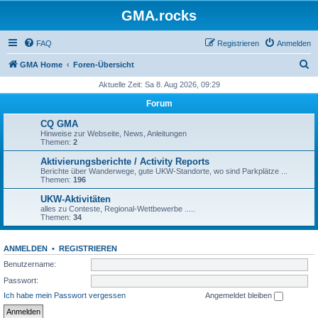
GMA.rocks
FAQ
Registrieren
Anmelden
S
GMA Home
Foren-Übersicht
u
Aktuelle Zeit: Sa 8. Aug 2026, 09:29
c
Forum
h
CQ GMA
e
Hinweise zur Webseite, News, Anleitungen
Themen:
2
Aktivierungsberichte / Activity Reports
Berichte über Wanderwege, gute UKW-Standorte, wo sind Parkplätze ...
Themen:
196
UKW-Aktivitäten
alles zu Conteste, Regional-Wettbewerbe .....
Themen:
34
ANMELDEN
•
REGISTRIEREN
Benutzername:
Passwort:
Ich habe mein Passwort vergessen
Angemeldet bleiben