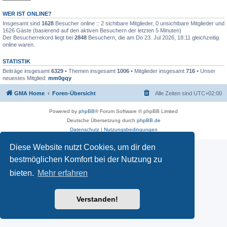
WER IST ONLINE?
Insgesamt sind
1628
Besucher online :: 2 sichtbare Mitglieder, 0 unsichtbare Mitglieder und
1626 Gäste (basierend auf den aktiven Besuchern der letzten 5 Minuten)
Der Besucherrekord liegt bei
2848
Besuchern, die am Do 23. Jul 2026, 18:11 gleichzeitig
online waren.
STATISTIK
Beiträge insgesamt
6329
• Themen insgesamt
1006
• Mitglieder insgesamt
716
• Unser
neuestes Mitglied:
mm0gqy
GMA Home
Foren-Übersicht
Alle Zeiten sind
UTC+02:00
Powered by
phpBB
® Forum Software © phpBB Limited
Deutsche Übersetzung durch
phpBB.de
Datenschutz
|
Nutzungsbedingungen
Diese Website nutzt Cookies, um dir den
bestmöglichen Komfort bei der Nutzung zu
bieten.
Mehr erfahren
Verstanden!