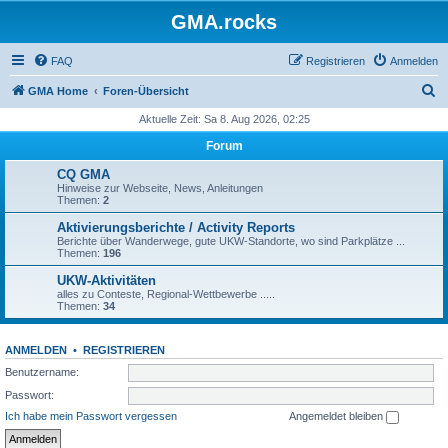
GMA.rocks
FAQ
Registrieren
Anmelden
S
GMA Home
Foren-Übersicht
u
Aktuelle Zeit: Sa 8. Aug 2026, 02:25
c
Forum
h
CQ GMA
e
Hinweise zur Webseite, News, Anleitungen
Themen:
2
Aktivierungsberichte / Activity Reports
Berichte über Wanderwege, gute UKW-Standorte, wo sind Parkplätze ...
Themen:
196
UKW-Aktivitäten
alles zu Conteste, Regional-Wettbewerbe .....
Themen:
34
ANMELDEN
•
REGISTRIEREN
Benutzername:
Passwort:
Ich habe mein Passwort vergessen
Angemeldet bleiben