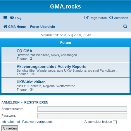
GMA.rocks
FAQ
Registrieren
Anmelden
S
GMA Home
Foren-Übersicht
u
Aktuelle Zeit: Sa 8. Aug 2026, 22:39
c
Forum
h
CQ GMA
e
Hinweise zur Webseite, News, Anleitungen
Themen:
2
Aktivierungsberichte / Activity Reports
Berichte über Wanderwege, gute UKW-Standorte, wo sind Parkplätze ...
Themen:
196
UKW-Aktivitäten
alles zu Conteste, Regional-Wettbewerbe .....
Themen:
34
ANMELDEN
•
REGISTRIEREN
Benutzername:
Passwort:
Ich habe mein Passwort vergessen
Angemeldet bleiben