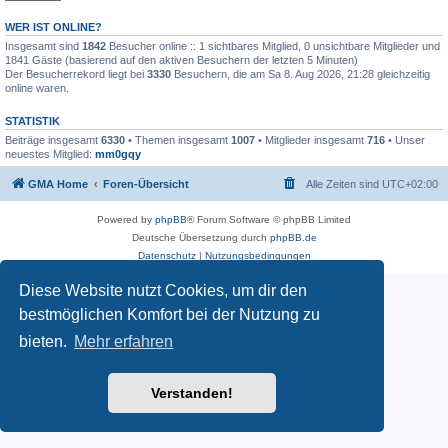
WER IST ONLINE?
Insgesamt sind
1842
Besucher online :: 1 sichtbares Mitglied, 0 unsichtbare Mitglieder und
1841 Gäste (basierend auf den aktiven Besuchern der letzten 5 Minuten)
Der Besucherrekord liegt bei
3330
Besuchern, die am Sa 8. Aug 2026, 21:28 gleichzeitig
online waren.
STATISTIK
Beiträge insgesamt
6330
• Themen insgesamt
1007
• Mitglieder insgesamt
716
• Unser
neuestes Mitglied:
mm0gqy
GMA Home
Foren-Übersicht
Alle Zeiten sind
UTC+02:00
Powered by
phpBB
® Forum Software © phpBB Limited
Deutsche Übersetzung durch
phpBB.de
Datenschutz
|
Nutzungsbedingungen
Diese Website nutzt Cookies, um dir den
bestmöglichen Komfort bei der Nutzung zu
bieten.
Mehr erfahren
Verstanden!